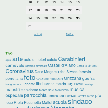
10
11
12
13
14
15
16
17
18
19
20
21
22
23
24
25
26
27
28
29
30
31
« Lug
Set »
TAG
arte
Carabinieri
calcio
auto e motori
alpini
carnevale
Castel d’Aiano
cinema
Cereglio
cartoline di vergato
Coronavirus
ferrovia
Dario Mingarelli
don Silvano
foto
Grizzana
guerra
porrettana
Graziano Pederzani
libri
luciano marchi
Labante
Luigi Ontani
Lumèga
inaugurazione
musica
maestri
marzabotto
Monte Sole
Montovolo
parrocchia
ospedale
pro
Porretta Soul Festival
Porretta Terme
sindaco
scuola
loco
Riola
Rocchetta Mattei
turismo
Vergato