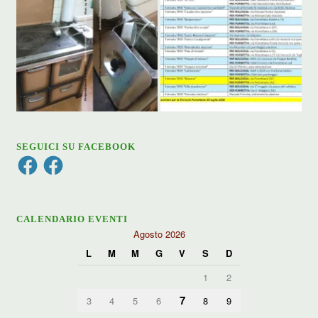
SEGUICI SU FACEBOOK
Facebook
Facebook
CALENDARIO EVENTI
Agosto 2026
L
M
M
G
V
S
D
1
2
7
3
4
5
6
8
9