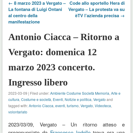
← 8 marzo 2023 a Vergato –
Code allo sportello Hera di
La fontana di Luigi Ontani
Vergato – La protesta va su
al centro della
èTV l’azienda precisa →
manifestazione
Antonio Ciacca – Ritorno a
Vergato: domenica 12
marzo 2023 concerto.
Ingresso libero
2023-03-09 | Filed under:
Ambiente Costume Società Memoria
,
Arte e
cultura
,
Costume e società
,
Eventi
,
Notizie e politica
,
Vergato
and
tagged with:
Antonio Ciacca
,
eventi
,
turismo
,
Vergato
,
Videoteca
,
volontariato
2023/03/09, Vergato – Un ritorno atteso e
preannunciato da
Francesco Indello
trova ora una