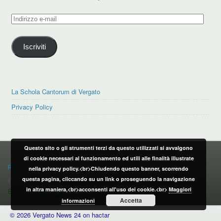
Indirizzo
e-
mail
Iscriviti
La Schola Cantorum di Vergato
Privacy Policy
Questo sito o gli strumenti terzi da questo utilizzati si avvalgono
PRIVACY POLICY
di cookie necessari al funzionamento ed utili alle finalità illustrate
privacy policy
nella privacy policy.<br>Chiudendo questo banner, scorrendo
questa pagina, cliccando su un link o proseguendo la navigazione
CONTATTI:
in altra maniera,<br>acconsenti all'uso dei cookie.<br>
Maggiori
Email:
info@vergatonews24.it
Accetta
informazioni
© 2026 Vergato News 24 on hactar