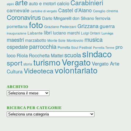
arte
Carabinieri
calcio
auto e motori
alpini
carnevale
Castel d’Aiano
cinema
Cereglio
cartoline di vergato
Coronavirus
ferrovia
Dario Mingarelli
don Silvano
foto
Grizzana
guerra
porrettana
Graziano Pederzani
libri
luciano marchi
Labante
Luigi Ontani
Lumèga
inaugurazione
musica
maestri
marzabotto
Monte Sole
Montovolo
parrocchia
ospedale
pro
Porretta Soul Festival
Porretta Terme
sindaco
scuola
loco
Riola
Rocchetta Mattei
turismo
Vergato
sport
Vergato Arte
storia
volontariato
Videoteca
Cultura
ARCHIVIO
Archivio
RICERCA PER CATEGORIE
Ricerca
per
categorie