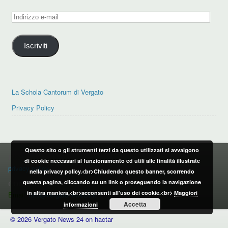
Indirizzo
e-
mail
Iscriviti
La Schola Cantorum di Vergato
Privacy Policy
Questo sito o gli strumenti terzi da questo utilizzati si avvalgono
PRIVACY POLICY
di cookie necessari al funzionamento ed utili alle finalità illustrate
privacy policy
nella privacy policy.<br>Chiudendo questo banner, scorrendo
questa pagina, cliccando su un link o proseguendo la navigazione
CONTATTI:
in altra maniera,<br>acconsenti all'uso dei cookie.<br>
Maggiori
Email:
info@vergatonews24.it
Accetta
informazioni
© 2026 Vergato News 24 on hactar