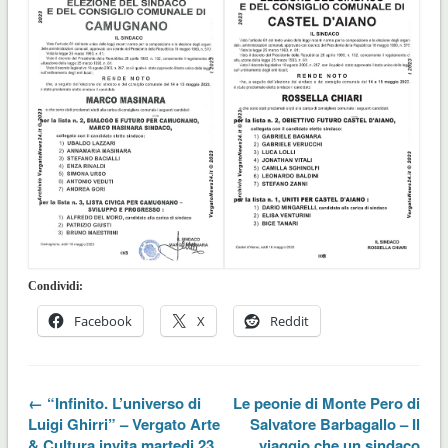
Condividi:
Facebook
X
Reddit
← “Infinito. L’universo di
Le peonie di Monte Pero di
Luigi Ghirri” – Vergato Arte
Salvatore Barbagallo – Il
& Cultura invita martedi 23
viaggio che un sindaco