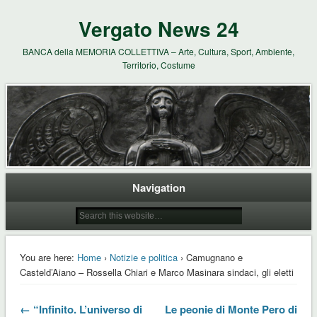
Vergato News 24
BANCA della MEMORIA COLLETTIVA – Arte, Cultura, Sport, Ambiente,
Territorio, Costume
Navigation
You are here:
Home
›
Notizie e politica
› Camugnano e
Casteld’Aiano – Rossella Chiari e Marco Masinara sindaci, gli eletti
← “Infinito. L’universo di
Le peonie di Monte Pero di