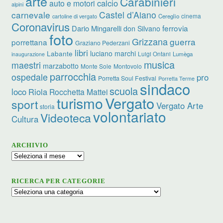
arte
Carabinieri
calcio
auto e motori
alpini
carnevale
Castel d’Aiano
cinema
Cereglio
cartoline di vergato
Coronavirus
ferrovia
Dario Mingarelli
don Silvano
foto
Grizzana
guerra
porrettana
Graziano Pederzani
libri
luciano marchi
Labante
Luigi Ontani
Lumèga
inaugurazione
musica
maestri
marzabotto
Monte Sole
Montovolo
parrocchia
ospedale
pro
Porretta Soul Festival
Porretta Terme
sindaco
scuola
loco
Riola
Rocchetta Mattei
turismo
Vergato
sport
Vergato Arte
storia
volontariato
Videoteca
Cultura
ARCHIVIO
Archivio
RICERCA PER CATEGORIE
Ricerca
per
categorie