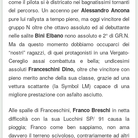
come il pilota si è districato nei bagnatissimi tornanti
del percorso. Un accenno per
Alessandro Ancona
pure lui rallysta a tempo pieno, ma oggi vincitore del
gruppo N oltre che ottavo assoluto ed al debuttante
nelle salite
nono assoluto e 2° di GR.N.
Bini Elbano
Ma da questo momento dobbiamo occuparci dei
“nostri” ragazzi, di quei protagonisti in una Vergato-
Cereglio assai combattuta e bella; undicesimi
assoluti
oltre che vincitore con
Franceschini Dino,
pieno merito anche della sua classe, grazie ad una
vettura scattante (la Symbol LM) capace di una
migliore prestazione con asfalto asciutto.
Alle spalle di Franceschini,
in netta
Franco Breschi
difficoltà con la sua Lucchini SP/ 91 causa la
pioggia; Franco come ben sappiamo, non ama
davvero il terreno scivoloso, contrariamente ad altri