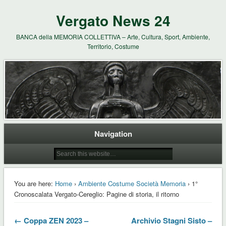
Vergato News 24
BANCA della MEMORIA COLLETTIVA – Arte, Cultura, Sport, Ambiente,
Territorio, Costume
Navigation
You are here:
Home
›
Ambiente Costume Società Memoria
› 1°
Cronoscalata Vergato-Cereglio: Pagine di storia, il ritorno
← Coppa ZEN 2023 –
Archivio Stagni Sisto –