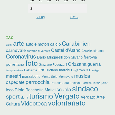
31
« Lug
Set »
TAG
arte
Carabinieri
calcio
auto e motori
alpini
carnevale
Castel d’Aiano
cinema
Cereglio
cartoline di vergato
Coronavirus
ferrovia
Dario Mingarelli
don Silvano
foto
Grizzana
guerra
porrettana
Graziano Pederzani
libri
luciano marchi
Labante
Luigi Ontani
Lumèga
inaugurazione
musica
maestri
marzabotto
Monte Sole
Montovolo
parrocchia
ospedale
pro
Porretta Soul Festival
Porretta Terme
sindaco
scuola
loco
Riola
Rocchetta Mattei
turismo
Vergato
sport
Vergato Arte
storia
volontariato
Videoteca
Cultura