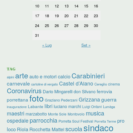
10
11
12
13
14
15
16
17
18
19
20
21
22
23
24
25
26
27
28
29
30
31
« Lug
Set »
TAG
arte
Carabinieri
calcio
auto e motori
alpini
carnevale
Castel d’Aiano
cinema
Cereglio
cartoline di vergato
Coronavirus
ferrovia
Dario Mingarelli
don Silvano
foto
Grizzana
guerra
porrettana
Graziano Pederzani
libri
luciano marchi
Labante
Luigi Ontani
Lumèga
inaugurazione
musica
maestri
marzabotto
Monte Sole
Montovolo
parrocchia
ospedale
pro
Porretta Soul Festival
Porretta Terme
sindaco
scuola
loco
Riola
Rocchetta Mattei