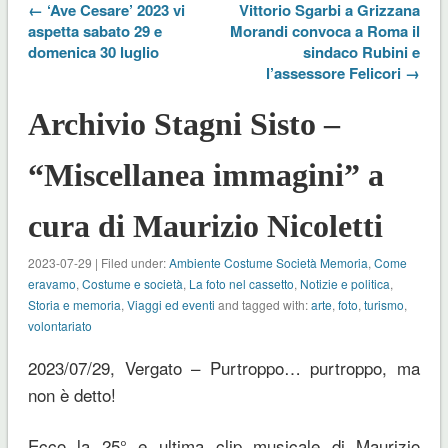
← ‘Ave Cesare’ 2023 vi
Vittorio Sgarbi a Grizzana
aspetta sabato 29 e
Morandi convoca a Roma il
domenica 30 luglio
sindaco Rubini e
l’assessore Felicori →
Archivio Stagni Sisto –
“Miscellanea immagini” a
cura di Maurizio Nicoletti
2023-07-29 | Filed under:
Ambiente Costume Società Memoria
,
Come
eravamo
,
Costume e società
,
La foto nel cassetto
,
Notizie e politica
,
Storia e memoria
,
Viaggi ed eventi
and tagged with:
arte
,
foto
,
turismo
,
volontariato
2023/07/29, Vergato – Purtroppo… purtroppo, ma
non è detto!
Ecco la 25° e ultima clip musicale di Maurizio