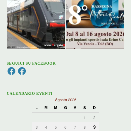
SEGUICI SU FACEBOOK
Facebook
Facebook
CALENDARIO EVENTI
Agosto 2026
L
M
M
G
V
S
D
1
2
9
3
4
5
6
7
8