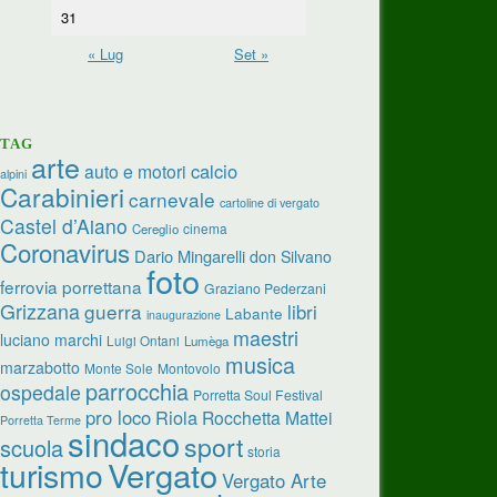
31
« Lug
Set »
TAG
arte
calcio
auto e motori
alpini
Carabinieri
carnevale
cartoline di vergato
Castel d’Aiano
cinema
Cereglio
Coronavirus
Dario Mingarelli
don Silvano
foto
ferrovia porrettana
Graziano Pederzani
Grizzana
guerra
libri
Labante
inaugurazione
maestri
luciano marchi
Luigi Ontani
Lumèga
musica
marzabotto
Monte Sole
Montovolo
parrocchia
ospedale
Porretta Soul Festival
pro loco
Riola
Rocchetta Mattei
Porretta Terme
sindaco
sport
scuola
storia
Vergato
turismo
Vergato Arte