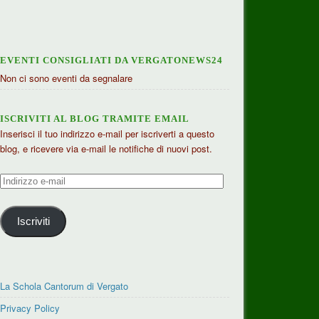
EVENTI CONSIGLIATI DA VERGATONEWS24
Non ci sono eventi da segnalare
ISCRIVITI AL BLOG TRAMITE EMAIL
Inserisci il tuo indirizzo e-mail per iscriverti a questo
blog, e ricevere via e-mail le notifiche di nuovi post.
Indirizzo
e-
mail
Iscriviti
La Schola Cantorum di Vergato
Privacy Policy