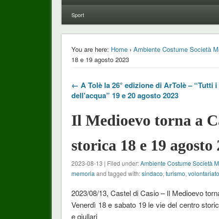
Sport
You are here:
Home
›
Ambiente Costume Società M
18 e 19 agosto 2023
← A Tolè la 26° edizione di ArTolè – “Tutti i
dell’acqua” 19 e 20 agosto 2023
Il Medioevo torna a C
storica 18 e 19 agosto
2023-08-13 | Filed under:
Ambiente Costume Società 
memoria
and tagged with:
sindaco
,
turismo
,
volontariat
2023/08/13, Castel di Casio – Il Medioevo torn
Venerdì 18 e sabato 19 le vie del centro storic
e giullari