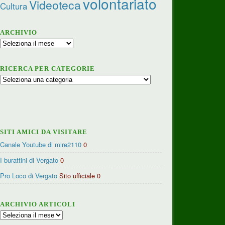
volontariato
Videoteca
Cultura
ARCHIVIO
Archivio
RICERCA PER CATEGORIE
Ricerca
per
categorie
SITI AMICI DA VISITARE
Canale Youtube di mire2110
0
I burattini di Vergato
0
Pro Loco di Vergato
Sito ufficiale 0
ARCHIVIO ARTICOLI
Archivio
articoli