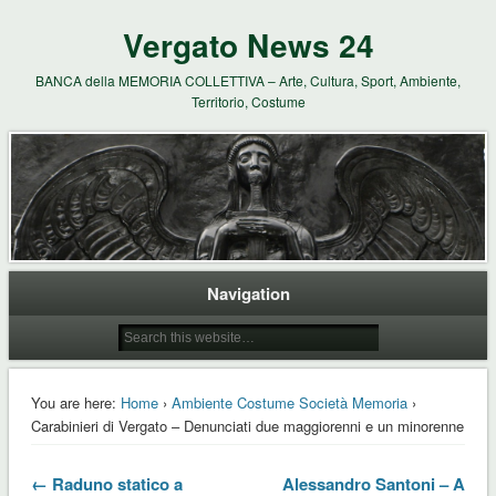
Vergato News 24
BANCA della MEMORIA COLLETTIVA – Arte, Cultura, Sport, Ambiente,
Territorio, Costume
Navigation
You are here:
Home
›
Ambiente Costume Società Memoria
›
Carabinieri di Vergato – Denunciati due maggiorenni e un minorenne
← Raduno statico a
Alessandro Santoni – A