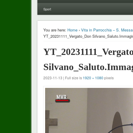
Sport
You are here:
Home
›
Vita in Parrocchia – S. Mess
YT_20231111_Vergato_Don Silvano_Saluto.Immagi
YT_20231111_Vergat
Silvano_Saluto.Imma
2023-11-13 | Full size is
1920 × 1080
pixels