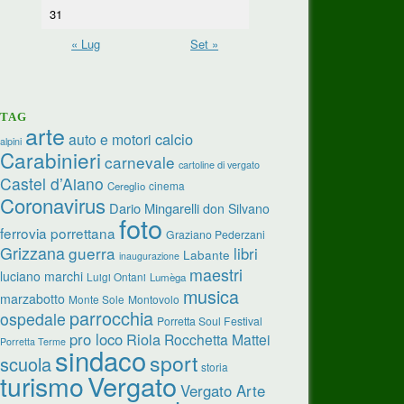
31
« Lug
Set »
TAG
arte
calcio
auto e motori
alpini
Carabinieri
carnevale
cartoline di vergato
Castel d’Aiano
cinema
Cereglio
Coronavirus
Dario Mingarelli
don Silvano
foto
ferrovia porrettana
Graziano Pederzani
Grizzana
guerra
libri
Labante
inaugurazione
maestri
luciano marchi
Luigi Ontani
Lumèga
musica
marzabotto
Monte Sole
Montovolo
parrocchia
ospedale
Porretta Soul Festival
pro loco
Riola
Rocchetta Mattei
Porretta Terme
sindaco
sport
scuola
storia
turismo
Vergato
Vergato Arte