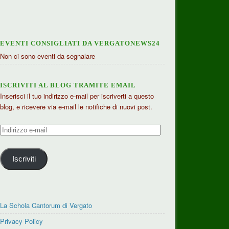
EVENTI CONSIGLIATI DA VERGATONEWS24
Non ci sono eventi da segnalare
ISCRIVITI AL BLOG TRAMITE EMAIL
Inserisci il tuo indirizzo e-mail per iscriverti a questo
blog, e ricevere via e-mail le notifiche di nuovi post.
Indirizzo
e-
mail
Iscriviti
La Schola Cantorum di Vergato
Privacy Policy