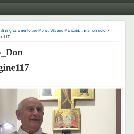
a di ringraziamento per Mons. Silvano Manzoni… ma non solo!
›
ne117
o_Don
gine117