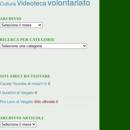
volontariato
Videoteca
Cultura
ARCHIVIO
Archivio
RICERCA PER CATEGORIE
Ricerca
per
categorie
SITI AMICI DA VISITARE
Canale Youtube di mire2110
0
I burattini di Vergato
0
Pro Loco di Vergato
Sito ufficiale 0
ARCHIVIO ARTICOLI
Archivio
articoli