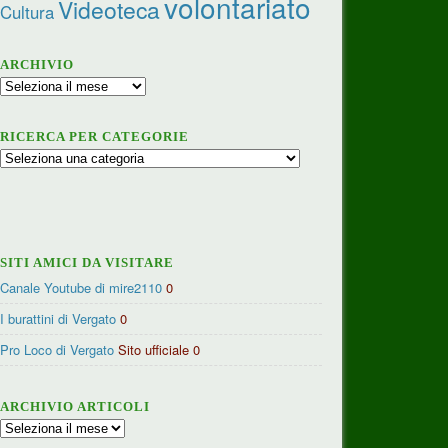
volontariato
Videoteca
Cultura
ARCHIVIO
Archivio
RICERCA PER CATEGORIE
Ricerca
per
categorie
SITI AMICI DA VISITARE
Canale Youtube di mire2110
0
I burattini di Vergato
0
Pro Loco di Vergato
Sito ufficiale 0
ARCHIVIO ARTICOLI
Archivio
articoli