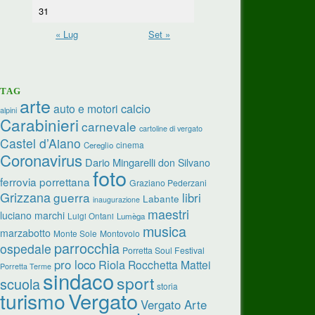
31
« Lug
Set »
TAG
arte
calcio
auto e motori
alpini
Carabinieri
carnevale
cartoline di vergato
Castel d’Aiano
cinema
Cereglio
Coronavirus
Dario Mingarelli
don Silvano
foto
ferrovia porrettana
Graziano Pederzani
Grizzana
guerra
libri
Labante
inaugurazione
maestri
luciano marchi
Luigi Ontani
Lumèga
musica
marzabotto
Monte Sole
Montovolo
parrocchia
ospedale
Porretta Soul Festival
pro loco
Riola
Rocchetta Mattei
Porretta Terme
sindaco
sport
scuola
storia
turismo
Vergato
Vergato Arte