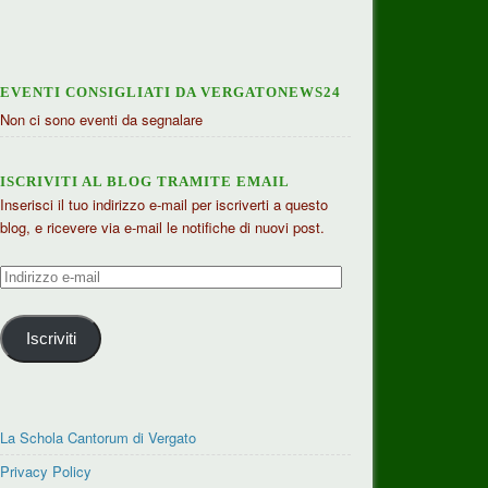
EVENTI CONSIGLIATI DA VERGATONEWS24
Non ci sono eventi da segnalare
ISCRIVITI AL BLOG TRAMITE EMAIL
Inserisci il tuo indirizzo e-mail per iscriverti a questo
blog, e ricevere via e-mail le notifiche di nuovi post.
Indirizzo
e-
mail
Iscriviti
La Schola Cantorum di Vergato
Privacy Policy