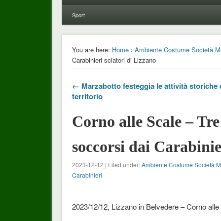
Sport
You are here:
Home
›
Ambiente Costume Società M
Carabinieri sciatori di Lizzano
← Marzabotto festeggia le attività storiche 
territorio
Corno alle Scale – Tre
soccorsi dai Carabinie
2023-12-12 | Filed under:
Ambiente Costume Società 
Carabinieri
2023/12/12, Lizzano in Belvedere – Corno alle