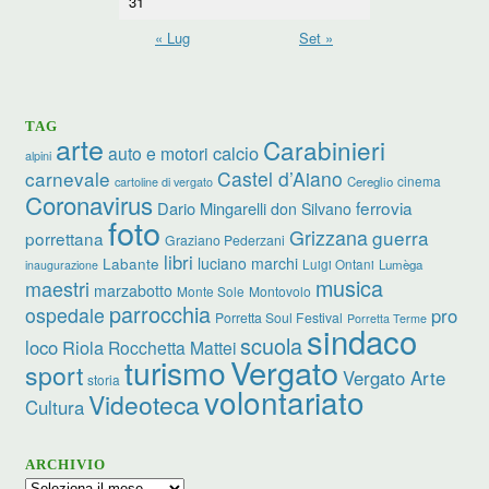
31
« Lug
Set »
TAG
arte
Carabinieri
calcio
auto e motori
alpini
carnevale
Castel d’Aiano
cinema
Cereglio
cartoline di vergato
Coronavirus
ferrovia
Dario Mingarelli
don Silvano
foto
Grizzana
guerra
porrettana
Graziano Pederzani
libri
luciano marchi
Labante
Luigi Ontani
Lumèga
inaugurazione
musica
maestri
marzabotto
Monte Sole
Montovolo
parrocchia
ospedale
pro
Porretta Soul Festival
Porretta Terme
sindaco
scuola
loco
Riola
Rocchetta Mattei
turismo
Vergato
sport
Vergato Arte
storia
volontariato
Videoteca
Cultura
ARCHIVIO
Archivio