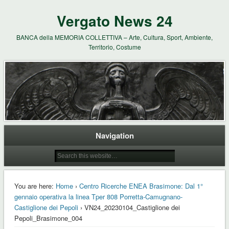
Vergato News 24
BANCA della MEMORIA COLLETTIVA – Arte, Cultura, Sport, Ambiente,
Territorio, Costume
Navigation
You are here:
Home
›
Centro Ricerche ENEA Brasimone: Dal 1°
gennaio operativa la linea Tper 808 Porretta-Camugnano-
Castiglione dei Pepoli
› VN24_20230104_Castiglione dei
Pepoli_Brasimone_004