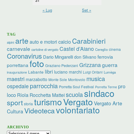
31
« Lug
Set »
TAG
arte
Carabinieri
calcio
auto e motori
alpini
carnevale
Castel d’Aiano
cinema
Cereglio
cartoline di vergato
Coronavirus
ferrovia
Dario Mingarelli
don Silvano
foto
Grizzana
guerra
porrettana
Graziano Pederzani
libri
luciano marchi
Labante
Luigi Ontani
Lumèga
inaugurazione
musica
maestri
marzabotto
Monte Sole
Montovolo
parrocchia
ospedale
pro
Porretta Soul Festival
Porretta Terme
sindaco
scuola
loco
Riola
Rocchetta Mattei
turismo
Vergato
sport
Vergato Arte
storia
volontariato
Videoteca
Cultura
ARCHIVIO
Archivio