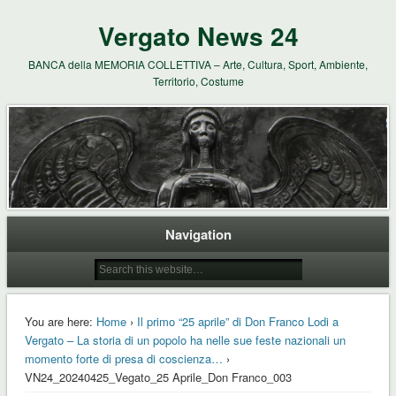
Vergato News 24
BANCA della MEMORIA COLLETTIVA – Arte, Cultura, Sport, Ambiente,
Territorio, Costume
Navigation
You are here:
Home
›
Il primo “25 aprile” di Don Franco Lodi a
Vergato – La storia di un popolo ha nelle sue feste nazionali un
momento forte di presa di coscienza…
›
VN24_20240425_Vegato_25 Aprile_Don Franco_003