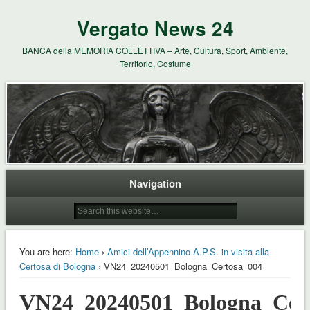
Vergato News 24
BANCA della MEMORIA COLLETTIVA – Arte, Cultura, Sport, Ambiente,
Territorio, Costume
Navigation
You are here:
Home
›
Amici dell’Appennino A.P.S. in visita alla
Certosa di Bologna
› VN24_20240501_Bologna_Certosa_004
VN24_20240501_Bologna_Cer