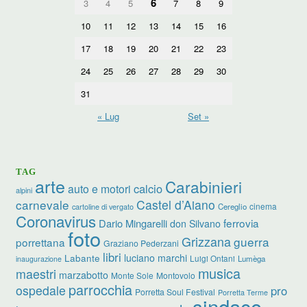
6
3
4
5
7
8
9
10
11
12
13
14
15
16
17
18
19
20
21
22
23
24
25
26
27
28
29
30
31
« Lug
Set »
TAG
arte
Carabinieri
calcio
auto e motori
alpini
carnevale
Castel d’Aiano
cinema
Cereglio
cartoline di vergato
Coronavirus
ferrovia
Dario Mingarelli
don Silvano
foto
Grizzana
guerra
porrettana
Graziano Pederzani
libri
luciano marchi
Labante
Luigi Ontani
Lumèga
inaugurazione
musica
maestri
marzabotto
Monte Sole
Montovolo
parrocchia
ospedale
pro
Porretta Soul Festival
Porretta Terme
sindaco