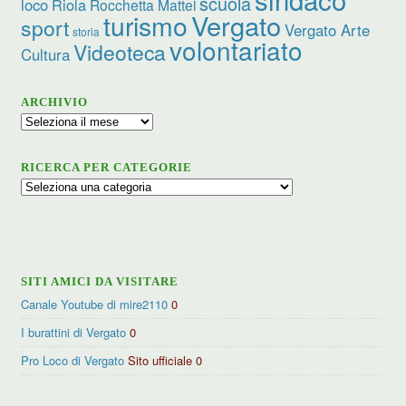
scuola
loco
Riola
Rocchetta Mattei
turismo
Vergato
sport
Vergato Arte
storia
volontariato
Videoteca
Cultura
ARCHIVIO
Archivio
RICERCA PER CATEGORIE
Ricerca
per
categorie
SITI AMICI DA VISITARE
Canale Youtube di mire2110
0
I burattini di Vergato
0
Pro Loco di Vergato
Sito ufficiale 0