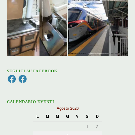
SEGUICI SU FACEBOOK
Facebook
Facebook
CALENDARIO EVENTI
Agosto 2026
L
M
M
G
V
S
D
1
2