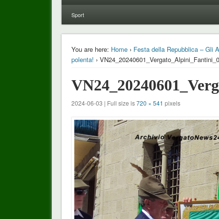
Sport
You are here:
Home
›
Festa della Repubblica – Gli Al
polenta!
› VN24_20240601_Vergato_Alpini_Fantini_
VN24_20240601_Verga
2024-06-03 | Full size is
720 × 541
pixels