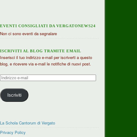
EVENTI CONSIGLIATI DA VERGATONEWS24
Non ci sono eventi da segnalare
ISCRIVITI AL BLOG TRAMITE EMAIL
Inserisci il tuo indirizzo e-mail per iscriverti a questo
blog, e ricevere via e-mail le notifiche di nuovi post.
Indirizzo
e-
mail
Iscriviti
La Schola Cantorum di Vergato
Privacy Policy