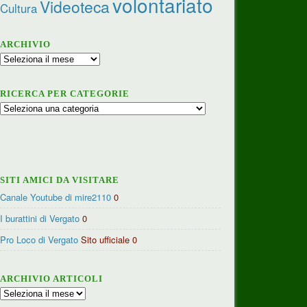
volontariato
Videoteca
Cultura
ARCHIVIO
Archivio
RICERCA PER CATEGORIE
Ricerca
per
categorie
SITI AMICI DA VISITARE
Canale Youtube di mire2110
0
I burattini di Vergato
0
Pro Loco di Vergato
Sito ufficiale 0
ARCHIVIO ARTICOLI
Archivio
articoli