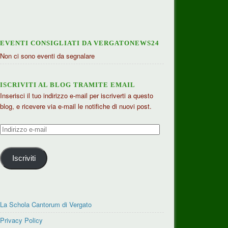
EVENTI CONSIGLIATI DA VERGATONEWS24
Non ci sono eventi da segnalare
ISCRIVITI AL BLOG TRAMITE EMAIL
Inserisci il tuo indirizzo e-mail per iscriverti a questo
blog, e ricevere via e-mail le notifiche di nuovi post.
Indirizzo
e-
mail
Iscriviti
La Schola Cantorum di Vergato
Privacy Policy