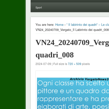
Sport
You are here:
Home
›
” Il labirinto dei quadri” – Le 
VN24_20240709_Vergato_Il Labirinto dei quadri_008
VN24_20240709_Vergat
quadri_008
2024-07-09 | Full size is
720 × 509
pixels