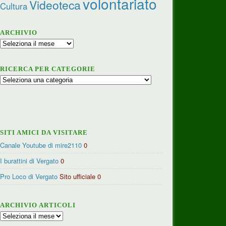
volontariato
Videoteca
Cultura
ARCHIVIO
Archivio
RICERCA PER CATEGORIE
Ricerca
per
categorie
SITI AMICI DA VISITARE
Canale Youtube di mire2110
0
I burattini di Vergato
0
Pro Loco di Vergato
Sito ufficiale 0
ARCHIVIO ARTICOLI
Archivio
articoli