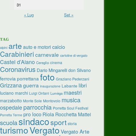
31
« Lug
Set »
TAG
arte
calcio
auto e motori
alpini
Carabinieri
carnevale
cartoline di vergato
Castel d’Aiano
cinema
Cereglio
Coronavirus
Dario Mingarelli
don Silvano
foto
ferrovia porrettana
Graziano Pederzani
Grizzana
guerra
libri
Labante
inaugurazione
maestri
luciano marchi
Luigi Ontani
Lumèga
musica
marzabotto
Monte Sole
Montovolo
parrocchia
ospedale
Porretta Soul Festival
pro loco
Riola
Rocchetta Mattei
Porretta Terme
sindaco
sport
scuola
storia
turismo
Vergato
Vergato Arte