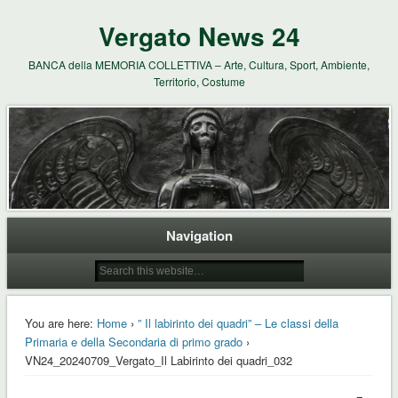
Vergato News 24
BANCA della MEMORIA COLLETTIVA – Arte, Cultura, Sport, Ambiente,
Territorio, Costume
Navigation
You are here:
Home
›
” Il labirinto dei quadri” – Le classi della
Primaria e della Secondaria di primo grado
›
VN24_20240709_Vergato_Il Labirinto dei quadri_032