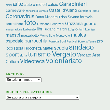
arte
Carabinieri
calcio
auto e motori
alpini
carnevale
Castel d’Aiano
cinema
Cereglio
cartoline di vergato
Coronavirus
ferrovia
Dario Mingarelli
don Silvano
foto
Grizzana
guerra
porrettana
Graziano Pederzani
libri
luciano marchi
Labante
Luigi Ontani
Lumèga
inaugurazione
musica
maestri
marzabotto
Monte Sole
Montovolo
parrocchia
ospedale
pro
Porretta Soul Festival
Porretta Terme
sindaco
scuola
loco
Riola
Rocchetta Mattei
turismo
Vergato
sport
Vergato Arte
storia
volontariato
Videoteca
Cultura
ARCHIVIO
Archivio
RICERCA PER CATEGORIE
Ricerca
per
categorie