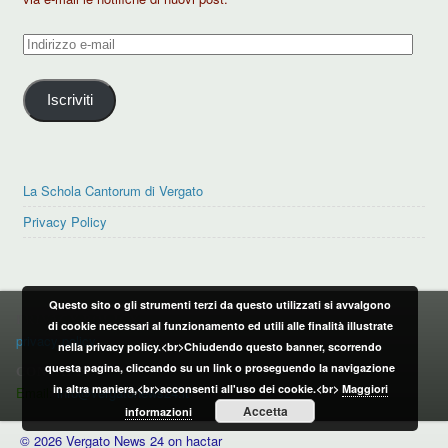
Indirizzo
e-
mail
Iscriviti
La Schola Cantorum di Vergato
Privacy Policy
Questo sito o gli strumenti terzi da questo utilizzati si avvalgono
PRIVACY POLICY
di cookie necessari al funzionamento ed utili alle finalità illustrate
privacy policy
nella privacy policy.<br>Chiudendo questo banner, scorrendo
questa pagina, cliccando su un link o proseguendo la navigazione
CONTATTI:
in altra maniera,<br>acconsenti all'uso dei cookie.<br>
Maggiori
Email:
info@vergatonews24.it
Accetta
informazioni
© 2026 Vergato News 24 on hactar