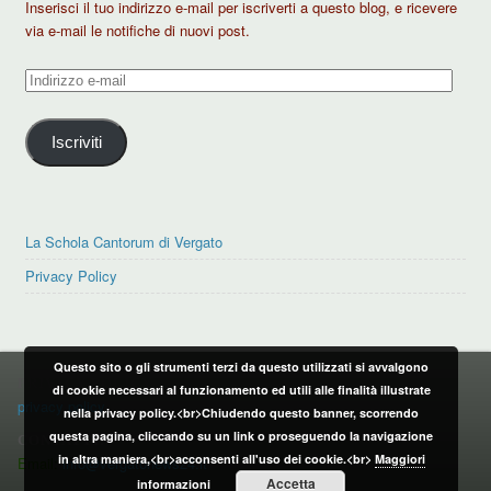
Inserisci il tuo indirizzo e-mail per iscriverti a questo blog, e ricevere
via e-mail le notifiche di nuovi post.
Indirizzo
e-
mail
Iscriviti
La Schola Cantorum di Vergato
Privacy Policy
Questo sito o gli strumenti terzi da questo utilizzati si avvalgono
PRIVACY POLICY
di cookie necessari al funzionamento ed utili alle finalità illustrate
privacy policy
nella privacy policy.<br>Chiudendo questo banner, scorrendo
questa pagina, cliccando su un link o proseguendo la navigazione
CONTATTI:
in altra maniera,<br>acconsenti all'uso dei cookie.<br>
Maggiori
Email:
info@vergatonews24.it
Accetta
informazioni