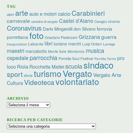
TAG
arte
Carabinieri
calcio
auto e motori
alpini
carnevale
Castel d’Aiano
cinema
Cereglio
cartoline di vergato
Coronavirus
ferrovia
Dario Mingarelli
don Silvano
foto
Grizzana
guerra
porrettana
Graziano Pederzani
libri
luciano marchi
Labante
Luigi Ontani
Lumèga
inaugurazione
musica
maestri
marzabotto
Monte Sole
Montovolo
parrocchia
ospedale
pro
Porretta Soul Festival
Porretta Terme
sindaco
scuola
loco
Riola
Rocchetta Mattei
turismo
Vergato
sport
Vergato Arte
storia
volontariato
Videoteca
Cultura
ARCHIVIO
Archivio
RICERCA PER CATEGORIE
Ricerca
per