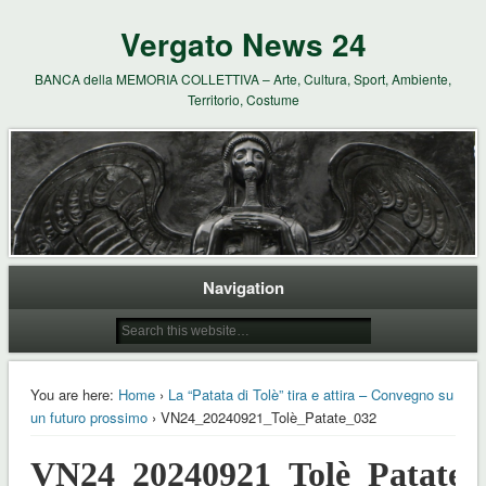
Vergato News 24
BANCA della MEMORIA COLLETTIVA – Arte, Cultura, Sport, Ambiente,
Territorio, Costume
Navigation
You are here:
Home
›
La “Patata di Tolè” tira e attira – Convegno su
un futuro prossimo
› VN24_20240921_Tolè_Patate_032
VN24_20240921_Tolè_Patate_