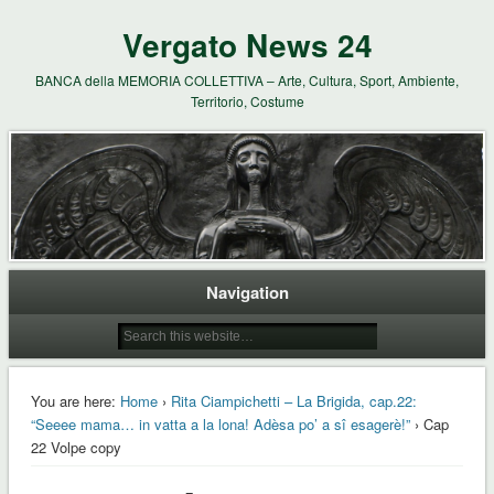
Vergato News 24
BANCA della MEMORIA COLLETTIVA – Arte, Cultura, Sport, Ambiente,
Territorio, Costume
Navigation
You are here:
Home
›
Rita Ciampichetti – La Brigida, cap.22:
“Seeee mama… in vatta a la lona! Adèsa po’ a sî esagerè!”
› Cap
22 Volpe copy