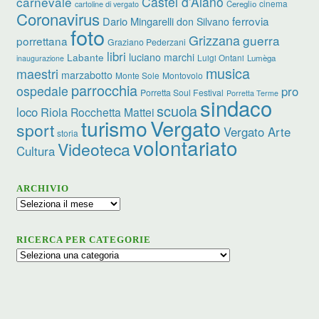
carnevale
Castel d’Aiano
cinema
Cereglio
cartoline di vergato
Coronavirus
ferrovia
Dario Mingarelli
don Silvano
foto
Grizzana
guerra
porrettana
Graziano Pederzani
libri
luciano marchi
Labante
Luigi Ontani
Lumèga
inaugurazione
musica
maestri
marzabotto
Monte Sole
Montovolo
parrocchia
ospedale
pro
Porretta Soul Festival
Porretta Terme
sindaco
scuola
loco
Riola
Rocchetta Mattei
turismo
Vergato
sport
Vergato Arte
storia
volontariato
Videoteca
Cultura
ARCHIVIO
Archivio
RICERCA PER CATEGORIE
Ricerca
per
categorie