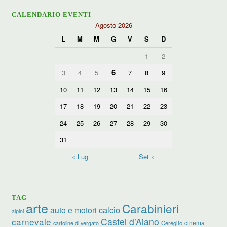
CALENDARIO EVENTI
Agosto 2026
L
M
M
G
V
S
D
1
2
6
3
4
5
7
8
9
10
11
12
13
14
15
16
17
18
19
20
21
22
23
24
25
26
27
28
29
30
31
« Lug
Set »
TAG
arte
Carabinieri
calcio
auto e motori
alpini
carnevale
Castel d’Aiano
cinema
Cereglio
cartoline di vergato