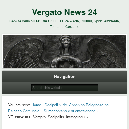
Vergato News 24
BANCA della MEMORIA COLLETTIVA – Arte, Cultura, Sport, Ambiente,
Territorio, Costume
Navigation
You are here:
Home
›
Scalpellini dell’Appenino Bolognese nel
Palazzo Comunale – Si raccontano e si emozionano
›
YT_20241020_Vergato_Scalpellini.Immagine067