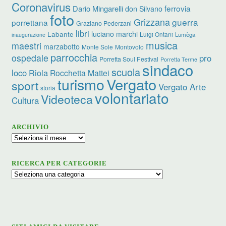
Coronavirus
ferrovia
Dario Mingarelli
don Silvano
foto
Grizzana
guerra
porrettana
Graziano Pederzani
libri
Labante
luciano marchi
Luigi Ontani
Lumèga
inaugurazione
musica
maestri
marzabotto
Monte Sole
Montovolo
parrocchia
ospedale
pro
Porretta Soul Festival
Porretta Terme
sindaco
scuola
loco
Riola
Rocchetta Mattei
Vergato
turismo
sport
Vergato Arte
storia
volontariato
Videoteca
Cultura
ARCHIVIO
Archivio
RICERCA PER CATEGORIE
Ricerca
per
categorie