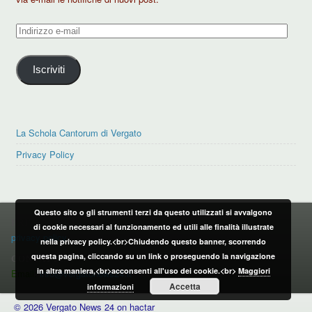
Indirizzo
e-
mail
Iscriviti
La Schola Cantorum di Vergato
Privacy Policy
Questo sito o gli strumenti terzi da questo utilizzati si avvalgono
PRIVACY POLICY
di cookie necessari al funzionamento ed utili alle finalità illustrate
privacy policy
nella privacy policy.<br>Chiudendo questo banner, scorrendo
questa pagina, cliccando su un link o proseguendo la navigazione
CONTATTI:
in altra maniera,<br>acconsenti all'uso dei cookie.<br>
Maggiori
Email:
info@vergatonews24.it
Accetta
informazioni
© 2026 Vergato News 24 on hactar