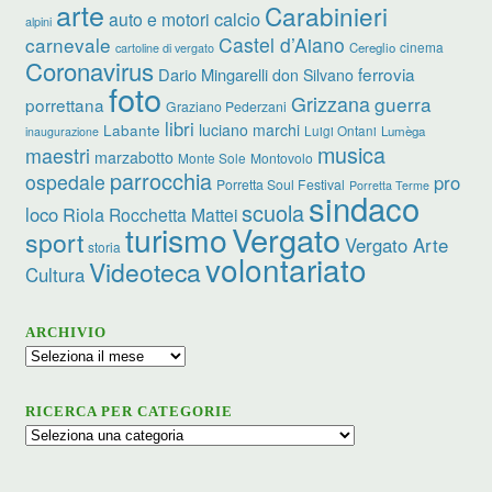
arte
Carabinieri
calcio
auto e motori
alpini
carnevale
Castel d’Aiano
cinema
Cereglio
cartoline di vergato
Coronavirus
ferrovia
Dario Mingarelli
don Silvano
foto
Grizzana
guerra
porrettana
Graziano Pederzani
libri
luciano marchi
Labante
Luigi Ontani
Lumèga
inaugurazione
musica
maestri
marzabotto
Monte Sole
Montovolo
parrocchia
ospedale
pro
Porretta Soul Festival
Porretta Terme
sindaco
scuola
loco
Riola
Rocchetta Mattei
turismo
Vergato
sport
Vergato Arte
storia
volontariato
Videoteca
Cultura
ARCHIVIO
Archivio
RICERCA PER CATEGORIE
Ricerca
per
categorie