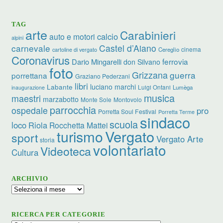
TAG
arte
Carabinieri
calcio
auto e motori
alpini
carnevale
Castel d’Aiano
cinema
Cereglio
cartoline di vergato
Coronavirus
ferrovia
Dario Mingarelli
don Silvano
foto
Grizzana
guerra
porrettana
Graziano Pederzani
libri
luciano marchi
Labante
Luigi Ontani
Lumèga
inaugurazione
musica
maestri
marzabotto
Monte Sole
Montovolo
parrocchia
ospedale
pro
Porretta Soul Festival
Porretta Terme
sindaco
scuola
loco
Riola
Rocchetta Mattei
turismo
Vergato
sport
Vergato Arte
storia
volontariato
Videoteca
Cultura
ARCHIVIO
Archivio
RICERCA PER CATEGORIE