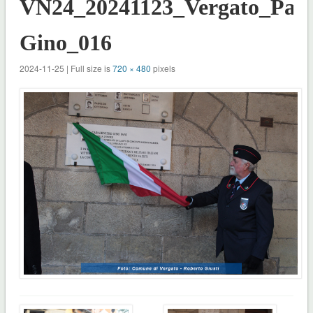
VN24_20241123_Vergato_Pan
Gino_016
2024-11-25 | Full size is
720 × 480
pixels