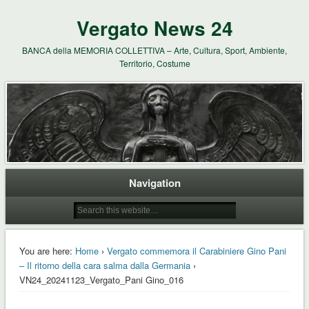
Vergato News 24
BANCA della MEMORIA COLLETTIVA – Arte, Cultura, Sport, Ambiente,
Territorio, Costume
Navigation
You are here:
Home
›
Vergato commemora il Carabiniere Gino Pani
– Il ritorno della cara salma dalla Germania
›
VN24_20241123_Vergato_Pani Gino_016