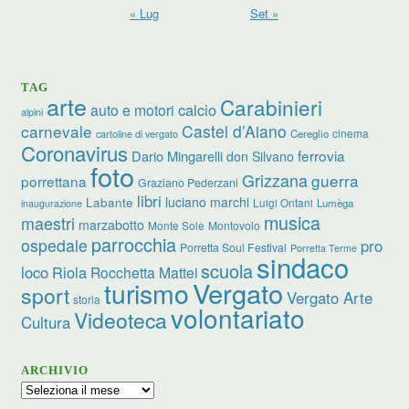
« Lug
Set »
TAG
arte
Carabinieri
calcio
auto e motori
alpini
carnevale
Castel d’Aiano
cinema
Cereglio
cartoline di vergato
Coronavirus
ferrovia
Dario Mingarelli
don Silvano
foto
Grizzana
guerra
porrettana
Graziano Pederzani
libri
luciano marchi
Labante
Luigi Ontani
Lumèga
inaugurazione
musica
maestri
marzabotto
Monte Sole
Montovolo
parrocchia
ospedale
pro
Porretta Soul Festival
Porretta Terme
sindaco
scuola
loco
Riola
Rocchetta Mattei
turismo
Vergato
sport
Vergato Arte
storia
volontariato
Videoteca
Cultura
ARCHIVIO
Archivio