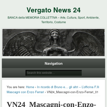
Vergato News 24
BANCA della MEMORIA COLLETTIVA – Arte, Cultura, Sport, Ambiente,
Territorio, Costume
Navigation
You are here:
Home
›
In ricordo di Bruno e… gli altri – L’officina F.lli
Mascagni con Enzo Ferrari
› VN24_Mascagni-con-Enzo-Ferrari_01
VN24_Mascagni-con-Enzo-