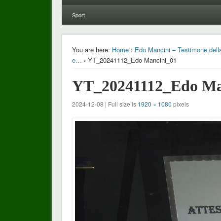
Sport
You are here:
Home
›
Edo Mancini – Testimone della 
e…
› YT_20241112_Edo Mancini_01
YT_20241112_Edo Ma
2024-12-08 | Full size is
1920 × 1080
pixels