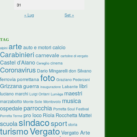
31
« Lug
Set »
TAG
arte
calcio
auto e motori
alpini
Carabinieri
carnevale
cartoline di vergato
Castel d’Aiano
cinema
Cereglio
Coronavirus
Dario Mingarelli
don Silvano
foto
ferrovia porrettana
Graziano Pederzani
Grizzana
guerra
libri
Labante
inaugurazione
maestri
luciano marchi
Luigi Ontani
Lumèga
musica
marzabotto
Monte Sole
Montovolo
parrocchia
ospedale
Porretta Soul Festival
pro loco
Riola
Rocchetta Mattei
Porretta Terme
sindaco
sport
scuola
storia
turismo
Vergato
Vergato Arte