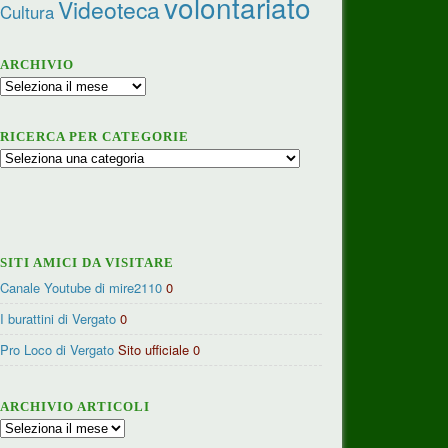
volontariato
Videoteca
Cultura
ARCHIVIO
Archivio
RICERCA PER CATEGORIE
Ricerca
per
categorie
SITI AMICI DA VISITARE
Canale Youtube di mire2110
0
I burattini di Vergato
0
Pro Loco di Vergato
Sito ufficiale 0
ARCHIVIO ARTICOLI
Archivio
articoli