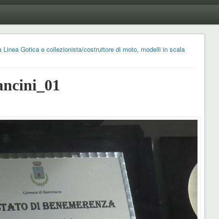
Linea Gotica e collezionista/costruttore di moto, modelli in scala
ncini_01