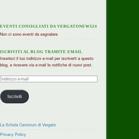
EVENTI CONSIGLIATI DA VERGATONEWS24
Non ci sono eventi da segnalare
ISCRIVITI AL BLOG TRAMITE EMAIL
Inserisci il tuo indirizzo e-mail per iscriverti a questo
blog, e ricevere via e-mail le notifiche di nuovi post.
Indirizzo
e-
mail
Iscriviti
La Schola Cantorum di Vergato
Privacy Policy