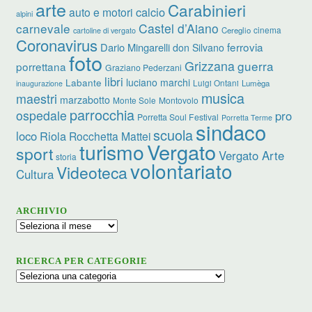
arte
Carabinieri
calcio
auto e motori
alpini
carnevale
Castel d’Aiano
cinema
Cereglio
cartoline di vergato
Coronavirus
ferrovia
Dario Mingarelli
don Silvano
foto
Grizzana
guerra
porrettana
Graziano Pederzani
libri
luciano marchi
Labante
Luigi Ontani
Lumèga
inaugurazione
musica
maestri
marzabotto
Monte Sole
Montovolo
parrocchia
ospedale
pro
Porretta Soul Festival
Porretta Terme
sindaco
scuola
loco
Riola
Rocchetta Mattei
turismo
Vergato
sport
Vergato Arte
storia
volontariato
Videoteca
Cultura
ARCHIVIO
Archivio
RICERCA PER CATEGORIE
Ricerca
per
categorie