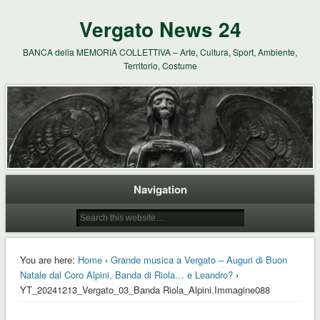
Vergato News 24
BANCA della MEMORIA COLLETTIVA – Arte, Cultura, Sport, Ambiente,
Territorio, Costume
Navigation
You are here:
Home
›
Grande musica a Vergato – Auguri di Buon
Natale dal Coro Alpini, Banda di Riola… e Leandro?
›
YT_20241213_Vergato_03_Banda Riola_Alpini.Immagine088