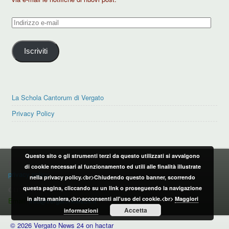
Indirizzo
e-
mail
Iscriviti
La Schola Cantorum di Vergato
Privacy Policy
Questo sito o gli strumenti terzi da questo utilizzati si avvalgono
PRIVACY POLICY
di cookie necessari al funzionamento ed utili alle finalità illustrate
privacy policy
nella privacy policy.<br>Chiudendo questo banner, scorrendo
questa pagina, cliccando su un link o proseguendo la navigazione
CONTATTI:
in altra maniera,<br>acconsenti all'uso dei cookie.<br>
Maggiori
Email:
info@vergatonews24.it
Accetta
informazioni
© 2026 Vergato News 24 on hactar