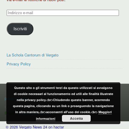
Indirizzo
e-
mail
Iscriviti
La Schola Cantorum di Vergato
Privacy Policy
Questo sito o gli strumenti terzi da questo utilizzati si avvalgono
PRIVACY POLICY
di cookie necessari al funzionamento ed utili alle finalità illustrate
privacy policy
nella privacy policy.<br>Chiudendo questo banner, scorrendo
questa pagina, cliccando su un link o proseguendo la navigazione
CONTATTI:
in altra maniera,<br>acconsenti all'uso dei cookie.<br>
Maggiori
Email:
info@vergatonews24.it
Accetta
informazioni
© 2026 Vergato News 24 on hactar