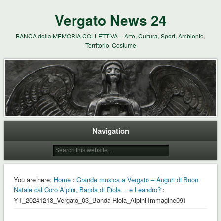
Vergato News 24
BANCA della MEMORIA COLLETTIVA – Arte, Cultura, Sport, Ambiente,
Territorio, Costume
Navigation
You are here:
Home
›
Grande musica a Vergato – Auguri di Buon
Natale dal Coro Alpini, Banda di Riola… e Leandro?
›
YT_20241213_Vergato_03_Banda Riola_Alpini.Immagine091