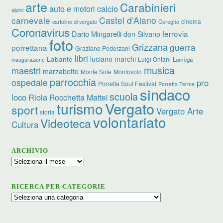
arte
Carabinieri
calcio
auto e motori
alpini
carnevale
Castel d’Aiano
cinema
Cereglio
cartoline di vergato
Coronavirus
ferrovia
Dario Mingarelli
don Silvano
foto
Grizzana
guerra
porrettana
Graziano Pederzani
libri
luciano marchi
Labante
Luigi Ontani
Lumèga
inaugurazione
musica
maestri
marzabotto
Monte Sole
Montovolo
parrocchia
ospedale
pro
Porretta Soul Festival
Porretta Terme
sindaco
scuola
loco
Riola
Rocchetta Mattei
turismo
Vergato
sport
Vergato Arte
storia
volontariato
Videoteca
Cultura
ARCHIVIO
Archivio
RICERCA PER CATEGORIE
Ricerca
per
categorie