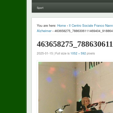
Sport
You are here:
Home
›
Il Centro Sociale Franco Nanni
Alzheimer
› 463658275_7886306111469404_918864
463658275_78863061
2025-01-15 | Full size is
1052 × 592
pixels