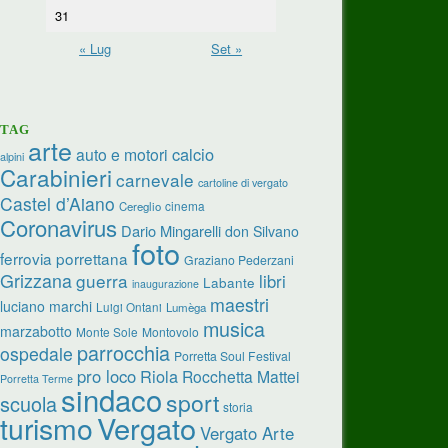
31
« Lug
Set »
TAG
arte
calcio
auto e motori
alpini
Carabinieri
carnevale
cartoline di vergato
Castel d’Aiano
cinema
Cereglio
Coronavirus
Dario Mingarelli
don Silvano
foto
ferrovia porrettana
Graziano Pederzani
Grizzana
guerra
libri
Labante
inaugurazione
maestri
luciano marchi
Luigi Ontani
Lumèga
musica
marzabotto
Monte Sole
Montovolo
parrocchia
ospedale
Porretta Soul Festival
pro loco
Riola
Rocchetta Mattei
Porretta Terme
sindaco
sport
scuola
storia
turismo
Vergato
Vergato Arte