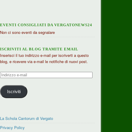
EVENTI CONSIGLIATI DA VERGATONEWS24
Non ci sono eventi da segnalare
ISCRIVITI AL BLOG TRAMITE EMAIL
Inserisci il tuo indirizzo e-mail per iscriverti a questo
blog, e ricevere via e-mail le notifiche di nuovi post.
Indirizzo
e-
mail
Iscriviti
La Schola Cantorum di Vergato
Privacy Policy