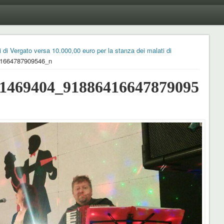
 di Vergato versa 10.000,00 euro per la stanza dei malati di
1664787909546_n
11469404_9188641664787909546_