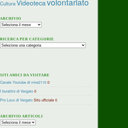
volontariato
Videoteca
Cultura
ARCHIVIO
Archivio
RICERCA PER CATEGORIE
Ricerca
per
categorie
SITI AMICI DA VISITARE
Canale Youtube di mire2110
0
I burattini di Vergato
0
Pro Loco di Vergato
Sito ufficiale 0
ARCHIVIO ARTICOLI
Archivio
articoli