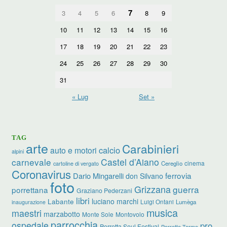
7
3
4
5
6
8
9
10
11
12
13
14
15
16
17
18
19
20
21
22
23
24
25
26
27
28
29
30
31
« Lug
Set »
TAG
arte
Carabinieri
calcio
auto e motori
alpini
carnevale
Castel d’Aiano
cinema
Cereglio
cartoline di vergato
Coronavirus
ferrovia
Dario Mingarelli
don Silvano
foto
Grizzana
guerra
porrettana
Graziano Pederzani
libri
luciano marchi
Labante
Luigi Ontani
Lumèga
inaugurazione
musica
maestri
marzabotto
Monte Sole
Montovolo
parrocchia
ospedale
pro
Porretta Soul Festival
Porretta Terme