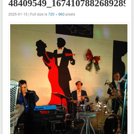
48409549_1674107882689289_
2025-01-15 | Full size is
720 × 960
pixels