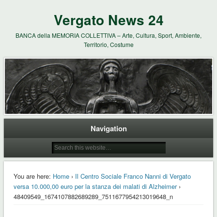
Vergato News 24
BANCA della MEMORIA COLLETTIVA – Arte, Cultura, Sport, Ambiente,
Territorio, Costume
Navigation
You are here:
Home
›
Il Centro Sociale Franco Nanni di Vergato
versa 10.000,00 euro per la stanza dei malati di Alzheimer
›
48409549_1674107882689289_7511677954213019648_n