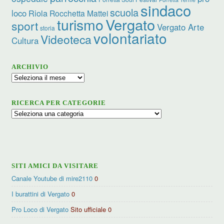
sindaco
scuola
loco
Riola
Rocchetta Mattei
turismo
Vergato
sport
Vergato Arte
storia
volontariato
Videoteca
Cultura
ARCHIVIO
Archivio
RICERCA PER CATEGORIE
Ricerca
per
categorie
SITI AMICI DA VISITARE
Canale Youtube di mire2110
0
I burattini di Vergato
0
Pro Loco di Vergato
Sito ufficiale 0