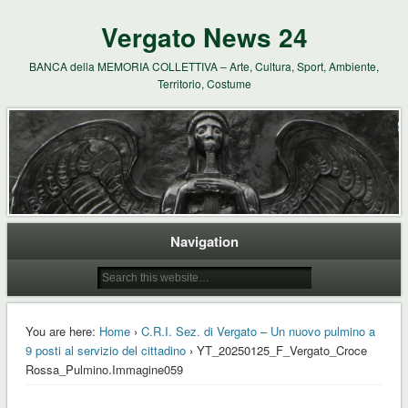
Vergato News 24
BANCA della MEMORIA COLLETTIVA – Arte, Cultura, Sport, Ambiente,
Territorio, Costume
Navigation
You are here:
Home
›
C.R.I. Sez. di Vergato – Un nuovo pulmino a
9 posti al servizio del cittadino
› YT_20250125_F_Vergato_Croce
Rossa_Pulmino.Immagine059