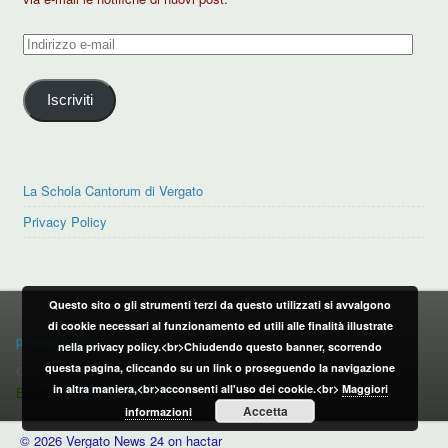
Indirizzo
e-
mail
Iscriviti
La Schola Cantorum di Vergato
Privacy Policy
Questo sito o gli strumenti terzi da questo utilizzati si avvalgono
PRIVACY POLICY
di cookie necessari al funzionamento ed utili alle finalità illustrate
privacy policy
nella privacy policy.<br>Chiudendo questo banner, scorrendo
questa pagina, cliccando su un link o proseguendo la navigazione
CONTATTI:
in altra maniera,<br>acconsenti all'uso dei cookie.<br>
Maggiori
Email:
info@vergatonews24.it
Accetta
informazioni
© 2026 Vergato News 24 on hactar