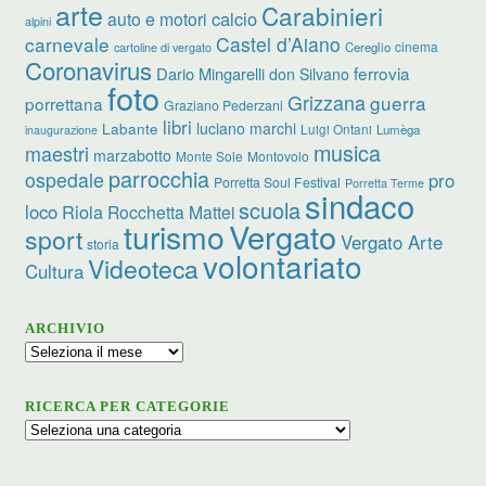
arte
Carabinieri
calcio
auto e motori
alpini
carnevale
Castel d’Aiano
cinema
Cereglio
cartoline di vergato
Coronavirus
ferrovia
Dario Mingarelli
don Silvano
foto
Grizzana
guerra
porrettana
Graziano Pederzani
libri
luciano marchi
Labante
Luigi Ontani
Lumèga
inaugurazione
musica
maestri
marzabotto
Monte Sole
Montovolo
parrocchia
ospedale
pro
Porretta Soul Festival
Porretta Terme
sindaco
scuola
loco
Riola
Rocchetta Mattei
turismo
Vergato
sport
Vergato Arte
storia
volontariato
Videoteca
Cultura
ARCHIVIO
Archivio
RICERCA PER CATEGORIE
Ricerca
per
categorie