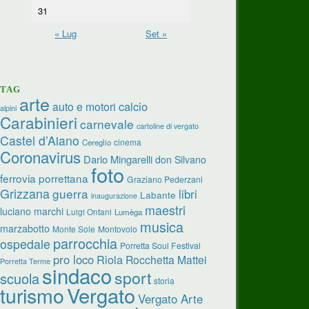
31
« Lug
Set »
TAG
arte
calcio
auto e motori
alpini
Carabinieri
carnevale
cartoline di vergato
Castel d’Aiano
cinema
Cereglio
Coronavirus
Dario Mingarelli
don Silvano
foto
ferrovia porrettana
Graziano Pederzani
Grizzana
guerra
libri
Labante
inaugurazione
maestri
luciano marchi
Luigi Ontani
Lumèga
musica
marzabotto
Monte Sole
Montovolo
parrocchia
ospedale
Porretta Soul Festival
pro loco
Riola
Rocchetta Mattei
Porretta Terme
sindaco
sport
scuola
storia
Vergato
turismo
Vergato Arte