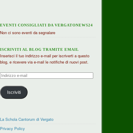
EVENTI CONSIGLIATI DA VERGATONEWS24
Non ci sono eventi da segnalare
ISCRIVITI AL BLOG TRAMITE EMAIL
Inserisci il tuo indirizzo e-mail per iscriverti a questo
blog, e ricevere via e-mail le notifiche di nuovi post.
Indirizzo
e-
mail
Iscriviti
La Schola Cantorum di Vergato
Privacy Policy