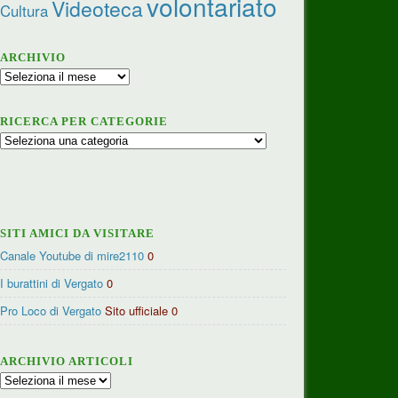
volontariato
Videoteca
Cultura
ARCHIVIO
Archivio
RICERCA PER CATEGORIE
Ricerca
per
categorie
SITI AMICI DA VISITARE
Canale Youtube di mire2110
0
I burattini di Vergato
0
Pro Loco di Vergato
Sito ufficiale 0
ARCHIVIO ARTICOLI
Archivio
articoli