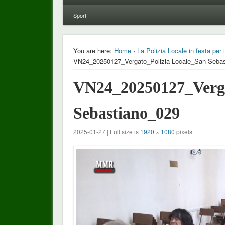
Sport
You are here:
Home
›
La Polizia Locale in festa pe
VN24_20250127_Vergato_Polizia Locale_San Sebas
VN24_20250127_Verga
Sebastiano_029
2025-01-27 | Full size is
1920 × 1080
pixels