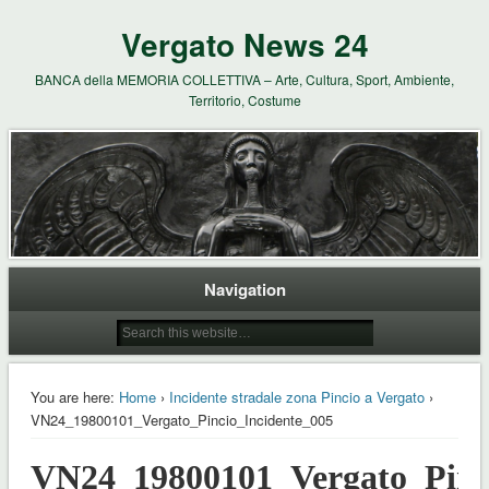
Vergato News 24
BANCA della MEMORIA COLLETTIVA – Arte, Cultura, Sport, Ambiente,
Territorio, Costume
Navigation
You are here:
Home
›
Incidente stradale zona Pincio a Vergato
›
VN24_19800101_Vergato_Pincio_Incidente_005
VN24_19800101_Vergato_Pinc