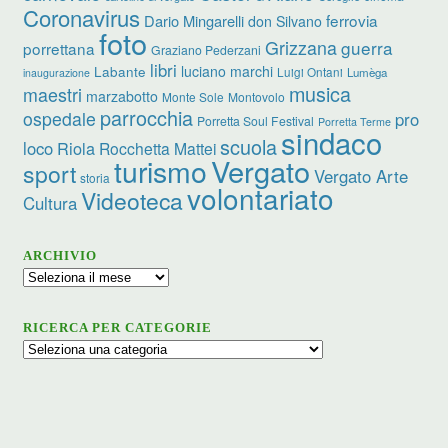
Coronavirus
ferrovia
Dario Mingarelli
don Silvano
foto
Grizzana
guerra
porrettana
Graziano Pederzani
libri
luciano marchi
Labante
Luigi Ontani
Lumèga
inaugurazione
musica
maestri
marzabotto
Monte Sole
Montovolo
parrocchia
ospedale
pro
Porretta Soul Festival
Porretta Terme
sindaco
scuola
loco
Riola
Rocchetta Mattei
turismo
Vergato
sport
Vergato Arte
storia
volontariato
Videoteca
Cultura
ARCHIVIO
Archivio
RICERCA PER CATEGORIE
Ricerca
per
categorie