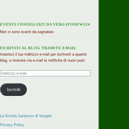
EVENTI CONSIGLIATI DA VERGATONEWS24
Non ci sono eventi da segnalare
ISCRIVITI AL BLOG TRAMITE EMAIL
Inserisci il tuo indirizzo e-mail per iscriverti a questo
blog, e ricevere via e-mail le notifiche di nuovi post.
Indirizzo
e-
mail
Iscriviti
La Schola Cantorum di Vergato
Privacy Policy