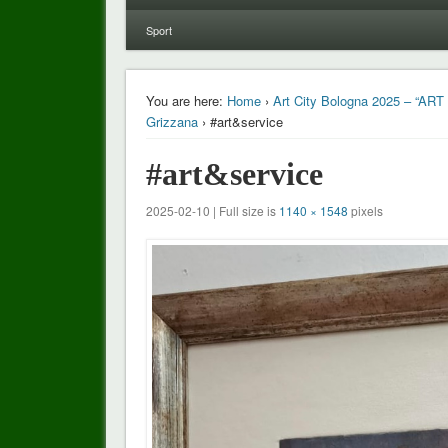
Sport
You are here:
Home
›
Art City Bologna 2025 – “ART 
Grizzana
› #art&service
#art&service
2025-02-10 | Full size is
1140 × 1548
pixels