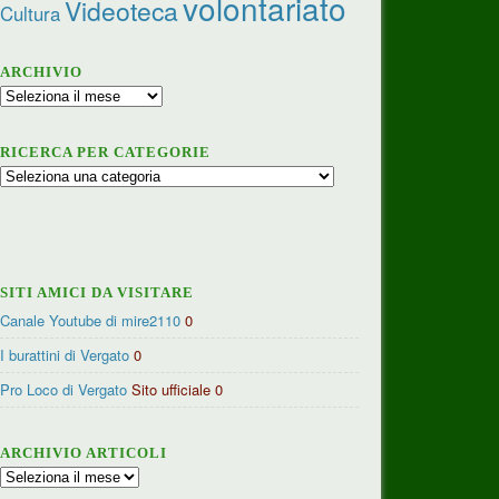
volontariato
Videoteca
Cultura
ARCHIVIO
Archivio
RICERCA PER CATEGORIE
Ricerca
per
categorie
SITI AMICI DA VISITARE
Canale Youtube di mire2110
0
I burattini di Vergato
0
Pro Loco di Vergato
Sito ufficiale 0
ARCHIVIO ARTICOLI
Archivio
articoli