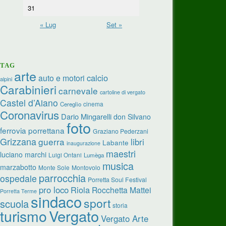
31
« Lug
Set »
TAG
arte
calcio
auto e motori
alpini
Carabinieri
carnevale
cartoline di vergato
Castel d’Aiano
cinema
Cereglio
Coronavirus
Dario Mingarelli
don Silvano
foto
ferrovia porrettana
Graziano Pederzani
Grizzana
guerra
libri
Labante
inaugurazione
maestri
luciano marchi
Luigi Ontani
Lumèga
musica
marzabotto
Monte Sole
Montovolo
parrocchia
ospedale
Porretta Soul Festival
pro loco
Riola
Rocchetta Mattei
Porretta Terme
sindaco
sport
scuola
storia
turismo
Vergato
Vergato Arte