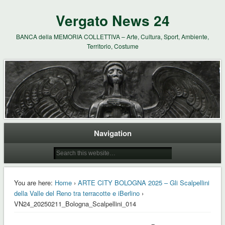
Vergato News 24
BANCA della MEMORIA COLLETTIVA – Arte, Cultura, Sport, Ambiente,
Territorio, Costume
Navigation
You are here:
Home
›
ARTE CITY BOLOGNA 2025 – Gli Scalpellini
della Valle del Reno tra terracotte e iBerlino
›
VN24_20250211_Bologna_Scalpellini_014