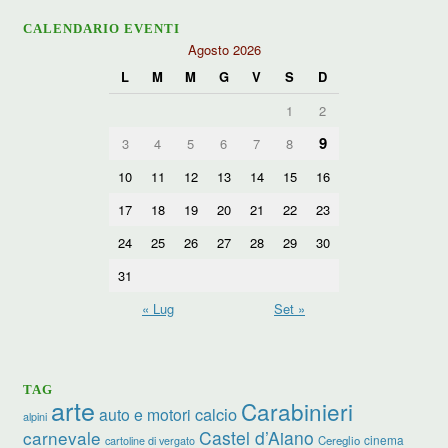
CALENDARIO EVENTI
Agosto 2026
L
M
M
G
V
S
D
1
2
9
3
4
5
6
7
8
10
11
12
13
14
15
16
17
18
19
20
21
22
23
24
25
26
27
28
29
30
31
« Lug
Set »
TAG
arte
Carabinieri
calcio
auto e motori
alpini
carnevale
Castel d’Aiano
cinema
Cereglio
cartoline di vergato