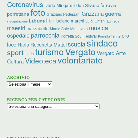
Coronavirus
ferrovia
Dario Mingarelli
don Silvano
foto
Grizzana
guerra
porrettana
Graziano Pederzani
libri
luciano marchi
Labante
Luigi Ontani
Lumèga
inaugurazione
musica
maestri
marzabotto
Monte Sole
Montovolo
parrocchia
ospedale
pro
Porretta Soul Festival
Porretta Terme
sindaco
scuola
loco
Riola
Rocchetta Mattei
turismo
Vergato
sport
Vergato Arte
storia
volontariato
Videoteca
Cultura
ARCHIVIO
Archivio
RICERCA PER CATEGORIE
Ricerca
per
categorie