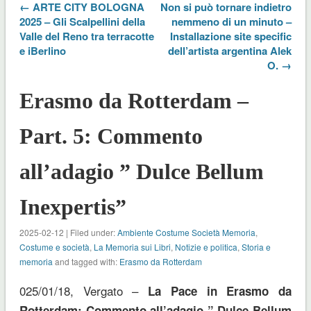
← ARTE CITY BOLOGNA
Non si può tornare indietro
2025 – Gli Scalpellini della
nemmeno di un minuto –
Valle del Reno tra terracotte
Installazione site specific
e iBerlino
dell’artista argentina Alek
O. →
Erasmo da Rotterdam –
Part. 5: Commento
all’adagio ” Dulce Bellum
Inexpertis”
2025-02-12 | Filed under:
Ambiente Costume Società Memoria
,
Costume e società
,
La Memoria sui Libri
,
Notizie e politica
,
Storia e
memoria
and tagged with:
Erasmo da Rotterdam
025/01/18, Vergato –
La Pace in Erasmo da
Rotterdam: Commento all’adagio ” Dulce Bellum