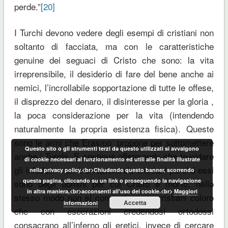
perde.”
[20]
I Turchi devono vedere degli esempi di cristiani non
soltanto di facciata, ma con le caratteristiche
genuine dei seguaci di Cristo che sono: la vita
irreprensibile, il desiderio di fare del bene anche ai
nemici, l’incrollabile sopportazione di tutte le offese,
il disprezzo del denaro, il disinteresse per la gloria ,
la poca considerazione per la vita (intendendo
naturalmente la propria esistenza fisica). Queste
sono le armi che Erasmo propone per sottomettere
Questo sito o gli strumenti terzi da questo utilizzati si avvalgono
anche i Turchi. E continua affermando che trucidare
di cookie necessari al funzionamento ed utili alle finalità illustrate
gli infedeli non è un’azione da cristiani perché essi
nella privacy policy.<br>Chiudendo questo banner, scorrendo
questa pagina, cliccando su un link o proseguendo la navigazione
sono degli uomini per cui Cristo è morto, nello
in altra maniera,<br>acconsenti all'uso dei cookie.<br>
Maggiori
stesso modo non si comportano da cristiani coloro
Accetta
informazioni
che con esecrazioni credendosi ortodossi
consacrano all’inferno gli eretici, invece di cercare