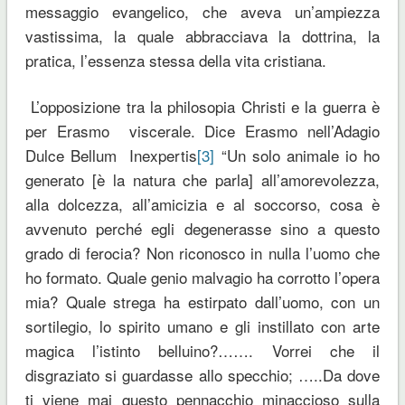
messaggio evangelico, che aveva un’ampiezza
vastissima, la quale abbracciava la dottrina, la
pratica, l’essenza stessa della vita cristiana.
L’opposizione tra la philosopia Christi e la guerra è
per Erasmo viscerale. Dice Erasmo nell’Adagio
Dulce Bellum Inexpertis
[3]
“Un solo animale io ho
generato [è la natura che parla] all’amorevolezza,
alla dolcezza, all’amicizia e al soccorso, cosa è
avvenuto perché egli degenerasse sino a questo
grado di ferocia? Non riconosco in nulla l’uomo che
ho formato. Quale genio malvagio ha corrotto l’opera
mia? Quale strega ha estirpato dall’uomo, con un
sortilegio, lo spirito umano e gli instillato con arte
magica l’istinto belluino?……. Vorrei che il
disgraziato si guardasse allo specchio; …..Da dove
ti viene mai questo pennacchio minaccioso sulla