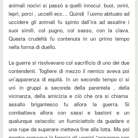
animali nocivi si passò a quelli innocui: buoi, ovini,
lepri, porci , uccelli ecc… Quindi l’uomo abituato ad
uccidere gli animali fu spinto dall’ira ad assalire i
suoi simili, col pugno, col sasso, con la clava.
Questa crudeltà fu contenuta in un primo tempo
nella forma di duello.
Le guerre si risolvevano col sacrificio di uno dei due
contendenti. Togliere di mezzo il nemico aveva poi
un’apparenza di equità. In un secondo tempo ci si
unì in gruppi a seconda della parentela , della
vicinanza, della amicizia e ciò che ora si chiama
assalto brigantesco fu allora la guerra. Si
combatteva allora con sassi e bastoni e un
qualunque ostacolo: un fiumiciattolo da guadare o
una rupe da superare metteva fine alla lotta. Ma poi
mentre cresceva la ferocia gli uomini “armarono con