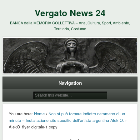
Vergato News 24
BANCA della MEMORIA COLLETTIVA – Arte, Cultura, Sport, Ambiente,
Territorio, Costume
Navigation
You are here:
Home
›
Non si può tornare indietro nemmeno di un
minuto – Installazione site specific dell’artista argentina Alek O.
›
AlekO_flyer digitale-1 copy