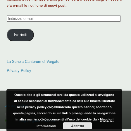
via e-mail le notifiche di nuovi post.
Indirizzo
e-
mail
Iscriviti
La Schola Cantorum di Vergato
Privacy Policy
Questo sito o gli strumenti terzi da questo utilizzati si avvalgono
PRIVACY POLICY
di cookie necessari al funzionamento ed utili alle finalità illustrate
privacy policy
nella privacy policy.<br>Chiudendo questo banner, scorrendo
questa pagina, cliccando su un link o proseguendo la navigazione
CONTATTI:
in altra maniera,<br>acconsenti all'uso dei cookie.<br>
Maggiori
Email:
info@vergatonews24.it
Accetta
informazioni