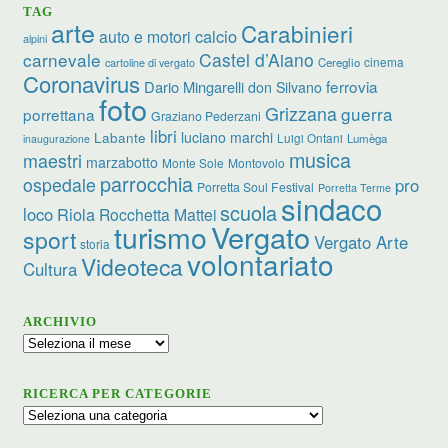
TAG
arte
Carabinieri
calcio
auto e motori
alpini
carnevale
Castel d’Aiano
cinema
Cereglio
cartoline di vergato
Coronavirus
ferrovia
Dario Mingarelli
don Silvano
foto
Grizzana
guerra
porrettana
Graziano Pederzani
libri
luciano marchi
Labante
Luigi Ontani
Lumèga
inaugurazione
musica
maestri
marzabotto
Monte Sole
Montovolo
parrocchia
ospedale
pro
Porretta Soul Festival
Porretta Terme
sindaco
scuola
loco
Riola
Rocchetta Mattei
turismo
Vergato
sport
Vergato Arte
storia
volontariato
Videoteca
Cultura
ARCHIVIO
Archivio
RICERCA PER CATEGORIE
Ricerca
per