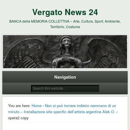
Vergato News 24
BANCA della MEMORIA COLLETTIVA – Arte, Cultura, Sport, Ambiente,
Territorio, Costume
Navigation
You are here:
Home
›
Non si può tornare indietro nemmeno di un
minuto – Installazione site specific dell’artista argentina Alek O.
›
opera2 copy