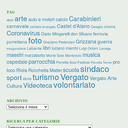
TAG
arte
Carabinieri
calcio
auto e motori
alpini
carnevale
Castel d’Aiano
cinema
Cereglio
cartoline di vergato
Coronavirus
ferrovia
Dario Mingarelli
don Silvano
foto
Grizzana
guerra
porrettana
Graziano Pederzani
libri
luciano marchi
Labante
Luigi Ontani
Lumèga
inaugurazione
musica
maestri
marzabotto
Monte Sole
Montovolo
parrocchia
ospedale
pro
Porretta Soul Festival
Porretta Terme
sindaco
scuola
loco
Riola
Rocchetta Mattei
turismo
Vergato
sport
Vergato Arte
storia
volontariato
Videoteca
Cultura
ARCHIVIO
Archivio
RICERCA PER CATEGORIE
Ricerca