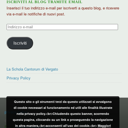
ISCRIVITI AL BLOG TRAMITE EMAIL
Inserisci il tuo indirizzo e-mail per iscriverti a questo blog, e ricevere
via e-mail le notifiche di nuovi post.
Indirizzo
e-
mail
Iscriviti
La Schola Cantorum di Vergato
Privacy Policy
Questo sito o gli strumenti terzi da questo utilizzati si avvalgono
PRIVACY POLICY
di cookie necessari al funzionamento ed utili alle finalità illustrate
privacy policy
nella privacy policy.<br>Chiudendo questo banner, scorrendo
questa pagina, cliccando su un link o proseguendo la navigazione
CONTATTI:
in altra maniera,<br>acconsenti all'uso dei cookie.<br>
Maggiori
Email:
info@vergatonews24.it