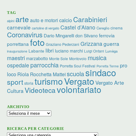
TAG
arte
Carabinieri
calcio
auto e motori
alpini
carnevale
Castel d’Aiano
cinema
Cereglio
cartoline di vergato
Coronavirus
ferrovia
Dario Mingarelli
don Silvano
foto
Grizzana
guerra
porrettana
Graziano Pederzani
libri
luciano marchi
Labante
Luigi Ontani
Lumèga
inaugurazione
musica
maestri
marzabotto
Monte Sole
Montovolo
parrocchia
ospedale
pro
Porretta Soul Festival
Porretta Terme
sindaco
scuola
loco
Riola
Rocchetta Mattei
turismo
Vergato
sport
Vergato Arte
storia
volontariato
Videoteca
Cultura
ARCHIVIO
Archivio
RICERCA PER CATEGORIE
Ricerca