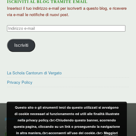
ISCRIVITI AL BLOG TRAMITE EMAIL
Inserisci il tuo indirizzo e-mail per iscriverti a questo blog, e ricevere
via e-mail le notifiche di nuovi post.
Indirizzo
e-
mail
Iscriviti
La Schola Cantorum di Vergato
Privacy Policy
Questo sito o gli strumenti terzi da questo utilizzati si avvalgono
PRIVACY POLICY
di cookie necessari al funzionamento ed utili alle finalità illustrate
privacy policy
nella privacy policy.<br>Chiudendo questo banner, scorrendo
questa pagina, cliccando su un link o proseguendo la navigazione
CONTATTI:
in altra maniera,<br>acconsenti all'uso dei cookie.<br>
Maggiori
Email:
info@vergatonews24.it