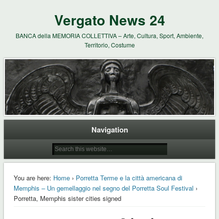
Vergato News 24
BANCA della MEMORIA COLLETTIVA – Arte, Cultura, Sport, Ambiente,
Territorio, Costume
Navigation
You are here:
Home
›
Porretta Terme e la città americana di
Memphis – Un gemellaggio nel segno del Porretta Soul Festival
›
Porretta, Memphis sister cities signed