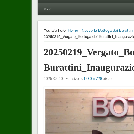
Sport
You are here:
Home
›
Nasce la Bottega dei Burattin
20250219_Vergato_Bottega dei Burattini_Inaugurazi
20250219_Vergato_Bot
Burattini_Inaugurazi
2025-02-20 | Full size is
1280 × 720
pixels