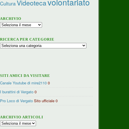
volontariato
Videoteca
Cultura
ARCHIVIO
Archivio
RICERCA PER CATEGORIE
Ricerca
per
categorie
SITI AMICI DA VISITARE
Canale Youtube di mire2110
0
I burattini di Vergato
0
Pro Loco di Vergato
Sito ufficiale 0
ARCHIVIO ARTICOLI
Archivio
articoli