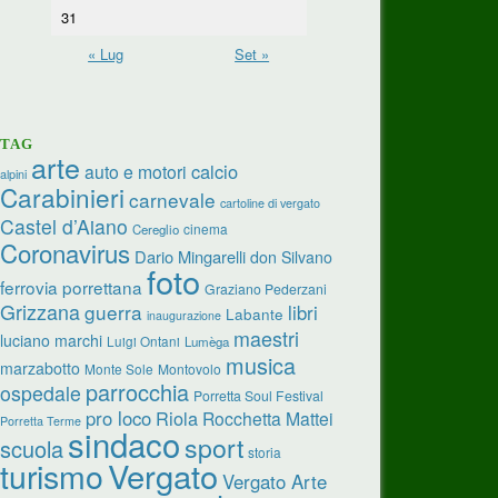
31
« Lug
Set »
TAG
arte
calcio
auto e motori
alpini
Carabinieri
carnevale
cartoline di vergato
Castel d’Aiano
cinema
Cereglio
Coronavirus
Dario Mingarelli
don Silvano
foto
ferrovia porrettana
Graziano Pederzani
Grizzana
guerra
libri
Labante
inaugurazione
maestri
luciano marchi
Luigi Ontani
Lumèga
musica
marzabotto
Monte Sole
Montovolo
parrocchia
ospedale
Porretta Soul Festival
pro loco
Riola
Rocchetta Mattei
Porretta Terme
sindaco
sport
scuola
storia
Vergato
turismo
Vergato Arte