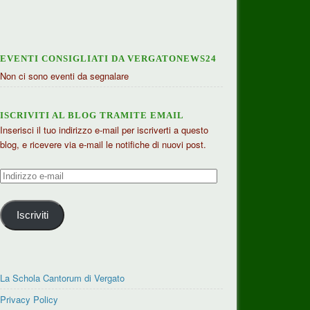
EVENTI CONSIGLIATI DA VERGATONEWS24
Non ci sono eventi da segnalare
ISCRIVITI AL BLOG TRAMITE EMAIL
Inserisci il tuo indirizzo e-mail per iscriverti a questo
blog, e ricevere via e-mail le notifiche di nuovi post.
Indirizzo
e-
mail
Iscriviti
La Schola Cantorum di Vergato
Privacy Policy