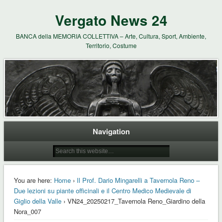
Vergato News 24
BANCA della MEMORIA COLLETTIVA – Arte, Cultura, Sport, Ambiente,
Territorio, Costume
Navigation
You are here:
Home
›
Il Prof. Dario Mingarelli a Tavernola Reno –
Due lezioni su piante officinali e il Centro Medico Medievale di
Giglio della Valle
› VN24_20250217_Tavernola Reno_Giardino della
Nora_007