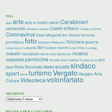
TAG
arte
Carabinieri
calcio
auto e motori
alpini
carnevale
Castel d’Aiano
cinema
Cereglio
cartoline di vergato
Coronavirus
ferrovia
Dario Mingarelli
don Silvano
foto
Grizzana
guerra
porrettana
Graziano Pederzani
libri
luciano marchi
Labante
Luigi Ontani
Lumèga
inaugurazione
musica
maestri
marzabotto
Monte Sole
Montovolo
parrocchia
ospedale
pro
Porretta Soul Festival
Porretta Terme
sindaco
scuola
loco
Riola
Rocchetta Mattei
turismo
Vergato
sport
Vergato Arte
storia
volontariato
Videoteca
Cultura
ARCHIVIO
Archivio
RICERCA PER CATEGORIE