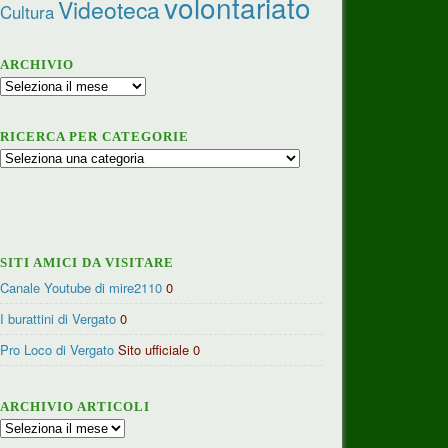
volontariato
Videoteca
Cultura
ARCHIVIO
Archivio
RICERCA PER CATEGORIE
Ricerca
per
categorie
SITI AMICI DA VISITARE
Canale Youtube di mire2110
0
I burattini di Vergato
0
Pro Loco di Vergato
Sito ufficiale 0
ARCHIVIO ARTICOLI
Archivio
articoli