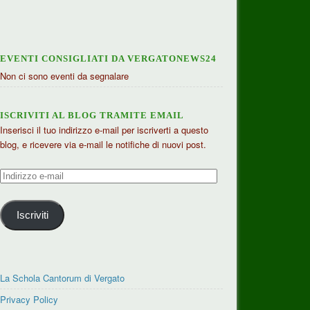
EVENTI CONSIGLIATI DA VERGATONEWS24
Non ci sono eventi da segnalare
ISCRIVITI AL BLOG TRAMITE EMAIL
Inserisci il tuo indirizzo e-mail per iscriverti a questo
blog, e ricevere via e-mail le notifiche di nuovi post.
Indirizzo
e-
mail
Iscriviti
La Schola Cantorum di Vergato
Privacy Policy