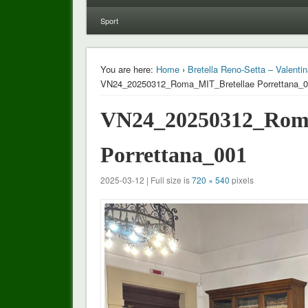
Sport
You are here:
Home
›
Bretella Reno-Setta – Valentin
VN24_20250312_Roma_MIT_Bretellae Porrettana_
VN24_20250312_Roma
Porrettana_001
2025-03-12 | Full size is
720 × 540
pixels