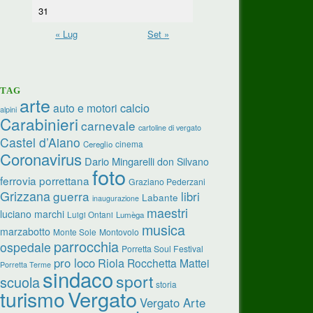
31
« Lug
Set »
TAG
arte
calcio
auto e motori
alpini
Carabinieri
carnevale
cartoline di vergato
Castel d’Aiano
cinema
Cereglio
Coronavirus
Dario Mingarelli
don Silvano
foto
ferrovia porrettana
Graziano Pederzani
Grizzana
guerra
libri
Labante
inaugurazione
maestri
luciano marchi
Luigi Ontani
Lumèga
musica
marzabotto
Monte Sole
Montovolo
parrocchia
ospedale
Porretta Soul Festival
pro loco
Riola
Rocchetta Mattei
Porretta Terme
sindaco
sport
scuola
storia
turismo
Vergato
Vergato Arte