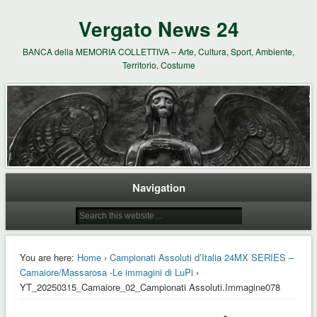
Vergato News 24
BANCA della MEMORIA COLLETTIVA – Arte, Cultura, Sport, Ambiente,
Territorio, Costume
Navigation
You are here:
Home
›
Campionati Assoluti d’Italia 24MX SERIES –
Camaiore/Massarosa -Le immagini di LuPi
›
YT_20250315_Camaiore_02_Campionati Assoluti.Immagine078