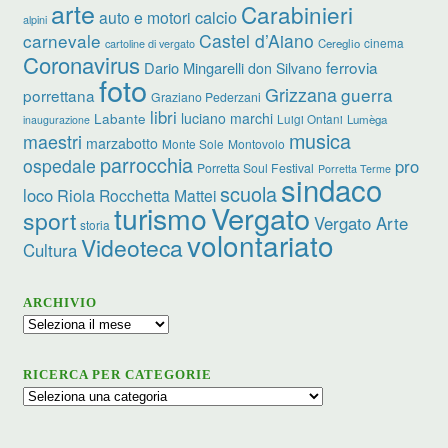
arte
Carabinieri
calcio
auto e motori
alpini
carnevale
Castel d’Aiano
cinema
Cereglio
cartoline di vergato
Coronavirus
ferrovia
Dario Mingarelli
don Silvano
foto
Grizzana
guerra
porrettana
Graziano Pederzani
libri
luciano marchi
Labante
Luigi Ontani
Lumèga
inaugurazione
musica
maestri
marzabotto
Monte Sole
Montovolo
parrocchia
ospedale
pro
Porretta Soul Festival
Porretta Terme
sindaco
scuola
loco
Riola
Rocchetta Mattei
turismo
Vergato
sport
Vergato Arte
storia
volontariato
Videoteca
Cultura
ARCHIVIO
Archivio
RICERCA PER CATEGORIE
Ricerca
per
categorie