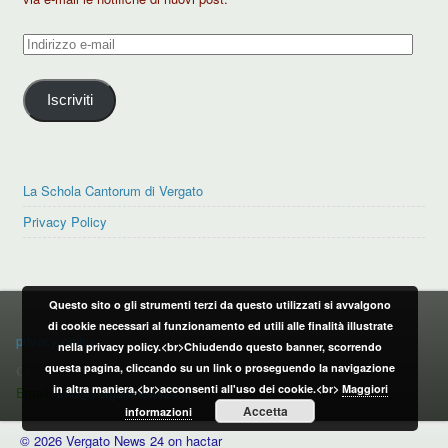
Indirizzo
e-
mail
Iscriviti
La Schola Cantorum di Vergato
Privacy Policy
Questo sito o gli strumenti terzi da questo utilizzati si avvalgono
PRIVACY POLICY
di cookie necessari al funzionamento ed utili alle finalità illustrate
privacy policy
nella privacy policy.<br>Chiudendo questo banner, scorrendo
questa pagina, cliccando su un link o proseguendo la navigazione
CONTATTI:
in altra maniera,<br>acconsenti all'uso dei cookie.<br>
Maggiori
Email:
info@vergatonews24.it
Accetta
informazioni
© 2026 Vergato News 24 on hactar