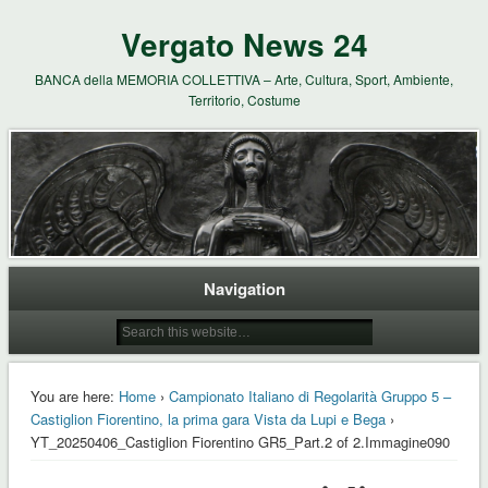
Vergato News 24
BANCA della MEMORIA COLLETTIVA – Arte, Cultura, Sport, Ambiente,
Territorio, Costume
Navigation
You are here:
Home
›
Campionato Italiano di Regolarità Gruppo 5 –
Castiglion Fiorentino, la prima gara Vista da Lupi e Bega
›
YT_20250406_Castiglion Fiorentino GR5_Part.2 of 2.Immagine090