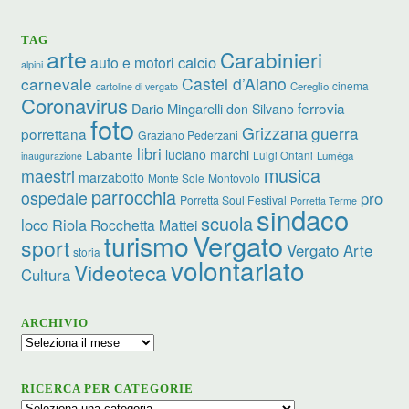
TAG
arte
Carabinieri
calcio
auto e motori
alpini
carnevale
Castel d’Aiano
cinema
Cereglio
cartoline di vergato
Coronavirus
ferrovia
Dario Mingarelli
don Silvano
foto
Grizzana
guerra
porrettana
Graziano Pederzani
libri
luciano marchi
Labante
Luigi Ontani
Lumèga
inaugurazione
musica
maestri
marzabotto
Monte Sole
Montovolo
parrocchia
ospedale
pro
Porretta Soul Festival
Porretta Terme
sindaco
scuola
loco
Riola
Rocchetta Mattei
turismo
Vergato
sport
Vergato Arte
storia
volontariato
Videoteca
Cultura
ARCHIVIO
Archivio
RICERCA PER CATEGORIE
Ricerca