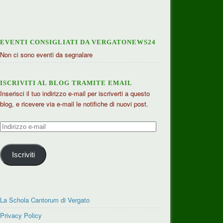
EVENTI CONSIGLIATI DA VERGATONEWS24
Non ci sono eventi da segnalare
ISCRIVITI AL BLOG TRAMITE EMAIL
Inserisci il tuo indirizzo e-mail per iscriverti a questo
blog, e ricevere via e-mail le notifiche di nuovi post.
Indirizzo
e-
mail
Iscriviti
La Schola Cantorum di Vergato
Privacy Policy