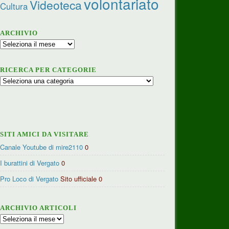
volontariato
Videoteca
Cultura
ARCHIVIO
Archivio
RICERCA PER CATEGORIE
Ricerca
per
categorie
SITI AMICI DA VISITARE
Canale Youtube di mire2110
0
I burattini di Vergato
0
Pro Loco di Vergato
Sito ufficiale 0
ARCHIVIO ARTICOLI
Archivio
articoli