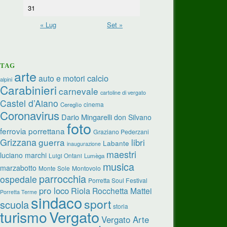
31
« Lug
Set »
TAG
arte
calcio
auto e motori
alpini
Carabinieri
carnevale
cartoline di vergato
Castel d’Aiano
cinema
Cereglio
Coronavirus
Dario Mingarelli
don Silvano
foto
ferrovia porrettana
Graziano Pederzani
Grizzana
guerra
libri
Labante
inaugurazione
maestri
luciano marchi
Luigi Ontani
Lumèga
musica
marzabotto
Monte Sole
Montovolo
parrocchia
ospedale
Porretta Soul Festival
pro loco
Riola
Rocchetta Mattei
Porretta Terme
sindaco
sport
scuola
storia
turismo
Vergato
Vergato Arte