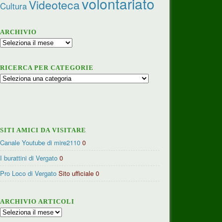
volontariato
Videoteca
Cultura
ARCHIVIO
Archivio
RICERCA PER CATEGORIE
Ricerca
per
categorie
SITI AMICI DA VISITARE
Canale Youtube di mire2110
0
I burattini di Vergato
0
Pro Loco di Vergato
Sito ufficiale 0
ARCHIVIO ARTICOLI
Archivio
articoli