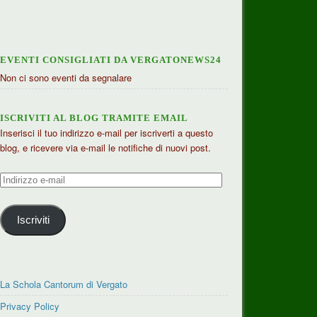
EVENTI CONSIGLIATI DA VERGATONEWS24
Non ci sono eventi da segnalare
ISCRIVITI AL BLOG TRAMITE EMAIL
Inserisci il tuo indirizzo e-mail per iscriverti a questo
blog, e ricevere via e-mail le notifiche di nuovi post.
Indirizzo
e-
mail
Iscriviti
La Schola Cantorum di Vergato
Privacy Policy