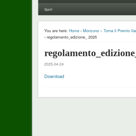
Sport
You are here:
Home
›
Monzuno – Torna il Premio Ilario
› regolamento_edizione_ 2025
regolamento_edizione
2025-04-24
Download