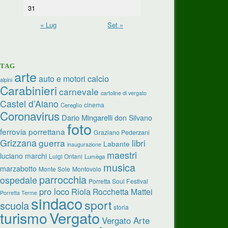
31
« Lug
Set »
TAG
arte
calcio
auto e motori
alpini
Carabinieri
carnevale
cartoline di vergato
Castel d’Aiano
cinema
Cereglio
Coronavirus
Dario Mingarelli
don Silvano
foto
ferrovia porrettana
Graziano Pederzani
Grizzana
guerra
libri
Labante
inaugurazione
maestri
luciano marchi
Luigi Ontani
Lumèga
musica
marzabotto
Monte Sole
Montovolo
parrocchia
ospedale
Porretta Soul Festival
pro loco
Riola
Rocchetta Mattei
Porretta Terme
sindaco
sport
scuola
storia
Vergato
turismo
Vergato Arte