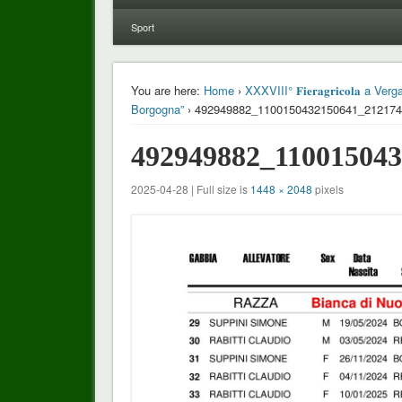
Sport
You are here:
Home
›
XXXVIII° 𝐅𝐢𝐞𝐫𝐚𝐠𝐫𝐢𝐜𝐨𝐥𝐚
Borgogna”
› 492949882_1100150432150641_21217
492949882_11001504
2025-04-28 | Full size is
1448 × 2048
pixels