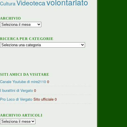
volontariato
Videoteca
Cultura
ARCHIVIO
Archivio
RICERCA PER CATEGORIE
Ricerca
per
categorie
SITI AMICI DA VISITARE
Canale Youtube di mire2110
0
I burattini di Vergato
0
Pro Loco di Vergato
Sito ufficiale 0
ARCHIVIO ARTICOLI
Archivio
articoli