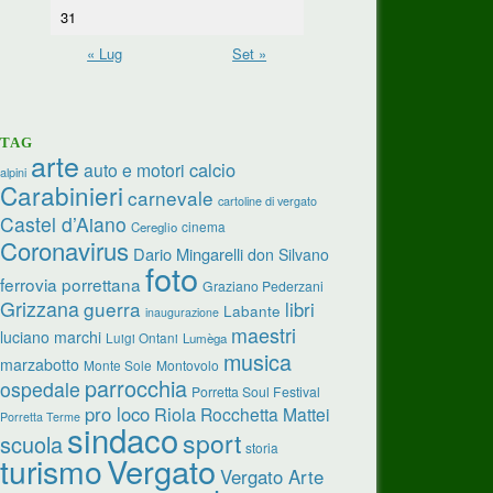
31
« Lug
Set »
TAG
arte
calcio
auto e motori
alpini
Carabinieri
carnevale
cartoline di vergato
Castel d’Aiano
cinema
Cereglio
Coronavirus
Dario Mingarelli
don Silvano
foto
ferrovia porrettana
Graziano Pederzani
Grizzana
guerra
libri
Labante
inaugurazione
maestri
luciano marchi
Luigi Ontani
Lumèga
musica
marzabotto
Monte Sole
Montovolo
parrocchia
ospedale
Porretta Soul Festival
pro loco
Riola
Rocchetta Mattei
Porretta Terme
sindaco
sport
scuola
storia
turismo
Vergato
Vergato Arte