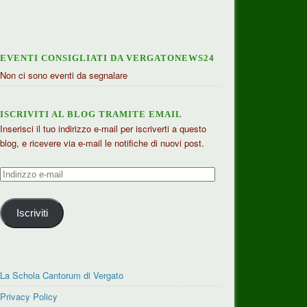
EVENTI CONSIGLIATI DA VERGATONEWS24
Non ci sono eventi da segnalare
ISCRIVITI AL BLOG TRAMITE EMAIL
Inserisci il tuo indirizzo e-mail per iscriverti a questo
blog, e ricevere via e-mail le notifiche di nuovi post.
Indirizzo
e-
mail
Iscriviti
La Schola Cantorum di Vergato
Privacy Policy