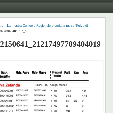
 a Vergato – La mostra Cunicola Regionale premia la razza “Fulva di
49778940401927_n
32150641_2121749778940401927