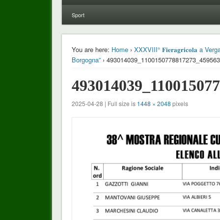
Sport
You are here:
Home
›
XXXVIII° 𝐅𝐢𝐞𝐫𝐚𝐠𝐫𝐢𝐜𝐨𝐥𝐚
Borgogna”
› 493014039_1100150778817273_45956
493014039_11001507
2025-04-28 | Full size is
1448 × 2048
pixels