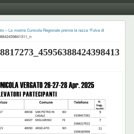
 a Vergato – La mostra Cunicola Regionale premia la razza “Fulva di
38842439841311_n
78817273_4595638842439841311_