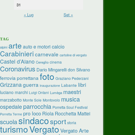
31
« Lug
Set »
TAG
arte
calcio
auto e motori
alpini
Carabinieri
carnevale
cartoline di vergato
Castel d’Aiano
cinema
Cereglio
Coronavirus
Dario Mingarelli
don Silvano
foto
ferrovia porrettana
Graziano Pederzani
Grizzana
guerra
libri
Labante
inaugurazione
maestri
luciano marchi
Luigi Ontani
Lumèga
musica
marzabotto
Monte Sole
Montovolo
parrocchia
ospedale
Porretta Soul Festival
pro loco
Riola
Rocchetta Mattei
Porretta Terme
sindaco
sport
scuola
storia
turismo
Vergato
Vergato Arte