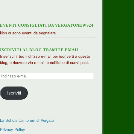
EVENTI CONSIGLIATI DA VERGATONEWS24
Non ci sono eventi da segnalare
ISCRIVITI AL BLOG TRAMITE EMAIL
Inserisci il tuo indirizzo e-mail per iscriverti a questo
blog, e ricevere via e-mail le notifiche di nuovi post.
Indirizzo
e-
mail
Iscriviti
La Schola Cantorum di Vergato
Privacy Policy