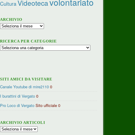
volontariato
Videoteca
Cultura
ARCHIVIO
Archivio
RICERCA PER CATEGORIE
Ricerca
per
categorie
SITI AMICI DA VISITARE
Canale Youtube di mire2110
0
I burattini di Vergato
0
Pro Loco di Vergato
Sito ufficiale 0
ARCHIVIO ARTICOLI
Archivio
articoli