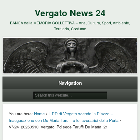
Vergato News 24
BANCA della MEMORIA COLLETTIVA – Arte, Cultura, Sport, Ambiente,
Territorio, Costume
Navigation
You are here:
Home
›
Il PD di Vergato scende in Piazza –
Inaugurazione con De Maria Taruffi e le lavoratrici della Perla
›
VN24_20250510_Vergato_Pd sede Taruffi De Maria_21