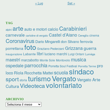
« Lug
Set »
TAG
arte
Carabinieri
calcio
auto e motori
alpini
carnevale
Castel d’Aiano
cinema
Cereglio
cartoline di vergato
Coronavirus
ferrovia
Dario Mingarelli
don Silvano
foto
Grizzana
guerra
porrettana
Graziano Pederzani
libri
luciano marchi
Labante
Luigi Ontani
Lumèga
inaugurazione
musica
maestri
marzabotto
Monte Sole
Montovolo
parrocchia
ospedale
pro
Porretta Soul Festival
Porretta Terme
sindaco
scuola
loco
Riola
Rocchetta Mattei
turismo
Vergato
sport
Vergato Arte
storia
volontariato
Videoteca
Cultura
ARCHIVIO
Archivio