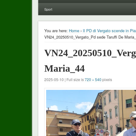
Sport
You are here:
Home
›
Il PD di Vergato scende in Pia
VN24_20250510_Vergato_Pd sede Taruffi De Maria
VN24_20250510_Verga
Maria_44
2025-05-10 | Full size is
720 × 540
pixels