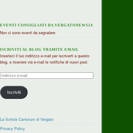
EVENTI CONSIGLIATI DA VERGATONEWS24
Non ci sono eventi da segnalare
ISCRIVITI AL BLOG TRAMITE EMAIL
Inserisci il tuo indirizzo e-mail per iscriverti a questo
blog, e ricevere via e-mail le notifiche di nuovi post.
Indirizzo
e-
mail
Iscriviti
La Schola Cantorum di Vergato
Privacy Policy