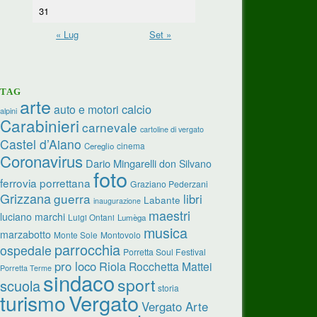
31
« Lug
Set »
TAG
arte
calcio
auto e motori
alpini
Carabinieri
carnevale
cartoline di vergato
Castel d’Aiano
cinema
Cereglio
Coronavirus
Dario Mingarelli
don Silvano
foto
ferrovia porrettana
Graziano Pederzani
Grizzana
guerra
libri
Labante
inaugurazione
maestri
luciano marchi
Luigi Ontani
Lumèga
musica
marzabotto
Monte Sole
Montovolo
parrocchia
ospedale
Porretta Soul Festival
pro loco
Riola
Rocchetta Mattei
Porretta Terme
sindaco
sport
scuola
storia
turismo
Vergato
Vergato Arte