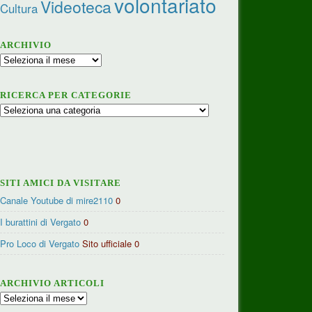
volontariato
Videoteca
Cultura
ARCHIVIO
Archivio
RICERCA PER CATEGORIE
Ricerca
per
categorie
SITI AMICI DA VISITARE
Canale Youtube di mire2110
0
I burattini di Vergato
0
Pro Loco di Vergato
Sito ufficiale 0
ARCHIVIO ARTICOLI
Archivio
articoli