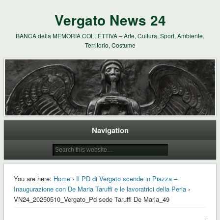
Vergato News 24
BANCA della MEMORIA COLLETTIVA – Arte, Cultura, Sport, Ambiente,
Territorio, Costume
Navigation
You are here:
Home
›
Il PD di Vergato scende in Piazza –
Inaugurazione con De Maria Taruffi e le lavoratrici della Perla
›
VN24_20250510_Vergato_Pd sede Taruffi De Maria_49