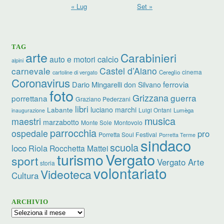
« Lug
Set »
TAG
arte
Carabinieri
calcio
auto e motori
alpini
carnevale
Castel d’Aiano
cinema
Cereglio
cartoline di vergato
Coronavirus
ferrovia
Dario Mingarelli
don Silvano
foto
Grizzana
guerra
porrettana
Graziano Pederzani
libri
luciano marchi
Labante
Luigi Ontani
Lumèga
inaugurazione
musica
maestri
marzabotto
Monte Sole
Montovolo
parrocchia
ospedale
pro
Porretta Soul Festival
Porretta Terme
sindaco
scuola
loco
Riola
Rocchetta Mattei
turismo
Vergato
sport
Vergato Arte
storia
volontariato
Videoteca
Cultura
ARCHIVIO
Archivio