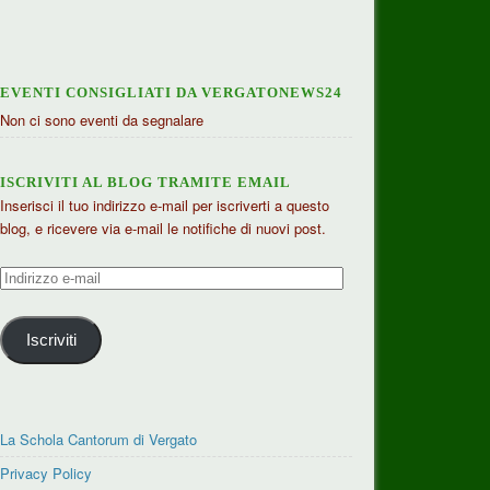
EVENTI CONSIGLIATI DA VERGATONEWS24
Non ci sono eventi da segnalare
ISCRIVITI AL BLOG TRAMITE EMAIL
Inserisci il tuo indirizzo e-mail per iscriverti a questo
blog, e ricevere via e-mail le notifiche di nuovi post.
Indirizzo
e-
mail
Iscriviti
La Schola Cantorum di Vergato
Privacy Policy