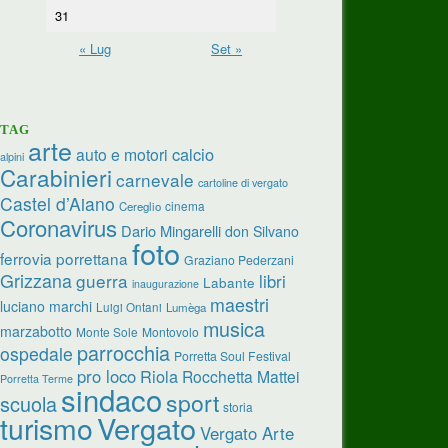
31
« Lug
Set »
TAG
arte
calcio
auto e motori
alpini
Carabinieri
carnevale
cartoline di vergato
Castel d’Aiano
cinema
Cereglio
Coronavirus
Dario Mingarelli
don Silvano
foto
ferrovia porrettana
Graziano Pederzani
Grizzana
guerra
libri
Labante
inaugurazione
maestri
luciano marchi
Luigi Ontani
Lumèga
musica
marzabotto
Monte Sole
Montovolo
parrocchia
ospedale
Porretta Soul Festival
pro loco
Riola
Rocchetta Mattei
Porretta Terme
sindaco
sport
scuola
storia
turismo
Vergato
Vergato Arte