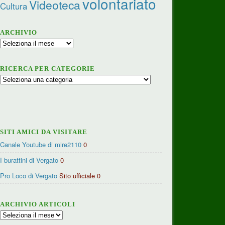
volontariato
Videoteca
Cultura
ARCHIVIO
Archivio
RICERCA PER CATEGORIE
Ricerca
per
categorie
SITI AMICI DA VISITARE
Canale Youtube di mire2110
0
I burattini di Vergato
0
Pro Loco di Vergato
Sito ufficiale 0
ARCHIVIO ARTICOLI
Archivio
articoli