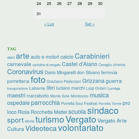
24
25
26
27
28
29
30
31
« Lug
Set »
TAG
arte
Carabinieri
calcio
auto e motori
alpini
carnevale
Castel d’Aiano
cinema
Cereglio
cartoline di vergato
Coronavirus
ferrovia
Dario Mingarelli
don Silvano
foto
Grizzana
guerra
porrettana
Graziano Pederzani
libri
luciano marchi
Labante
Luigi Ontani
Lumèga
inaugurazione
musica
maestri
marzabotto
Monte Sole
Montovolo
parrocchia
ospedale
pro
Porretta Soul Festival
Porretta Terme
sindaco
scuola
loco
Riola
Rocchetta Mattei
turismo
Vergato
sport
Vergato Arte
storia
volontariato
Videoteca
Cultura