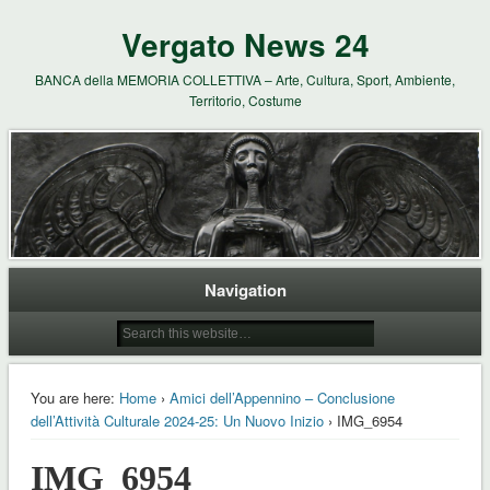
Vergato News 24
BANCA della MEMORIA COLLETTIVA – Arte, Cultura, Sport, Ambiente,
Territorio, Costume
Navigation
You are here:
Home
›
Amici dell’Appennino – Conclusione
dell’Attività Culturale 2024-25: Un Nuovo Inizio
› IMG_6954
IMG_6954