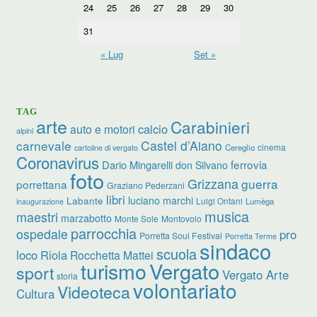
24
25
26
27
28
29
30
31
« Lug
Set »
TAG
arte
Carabinieri
calcio
auto e motori
alpini
carnevale
Castel d’Aiano
cinema
Cereglio
cartoline di vergato
Coronavirus
ferrovia
Dario Mingarelli
don Silvano
foto
Grizzana
guerra
porrettana
Graziano Pederzani
libri
Labante
luciano marchi
Luigi Ontani
Lumèga
inaugurazione
musica
maestri
marzabotto
Monte Sole
Montovolo
parrocchia
ospedale
pro
Porretta Soul Festival
Porretta Terme
sindaco
scuola
loco
Riola
Rocchetta Mattei
Vergato
turismo
sport
Vergato Arte
storia
volontariato
Videoteca
Cultura