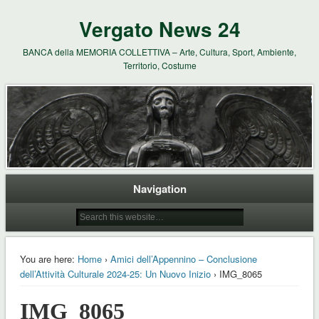
Vergato News 24
BANCA della MEMORIA COLLETTIVA – Arte, Cultura, Sport, Ambiente,
Territorio, Costume
Navigation
You are here:
Home
›
Amici dell’Appennino – Conclusione
dell’Attività Culturale 2024-25: Un Nuovo Inizio
› IMG_8065
IMG_8065